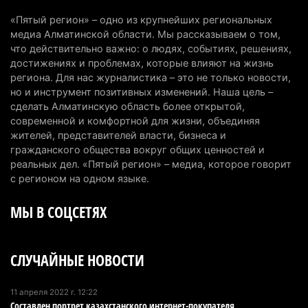
интеллекту
«Пятый регион» – одно из крупнейших региональных
6 августа 2026 г. 10:47
179
медиа Алматинской области. Мы рассказываем о том,
что действительно важно: о людях, событиях, решениях,
Казахстанцы назвали доход, при котором не
достижениях и проблемах, которые влияют на жизнь
считают себя бедными
региона. Для нас журналистика – это не только новости,
но и инструмент позитивных изменений. Наша цель –
6 августа 2026 г. 09:52
165
сделать Алматинскую область более открытой,
современной и комфортной для жизни, объединяя
Пожар в Аксайском ущелье под Алматы
жителей, представителей власти, бизнеса и
полностью ликвидирован спустя три дня
гражданского общества вокруг общих ценностей и
6 августа 2026 г. 08:51
241
реальных дел. «Пятый регион» – медиа, которое говорит
с регионом на одном языке.
Минэкологии опровергло фото тигра возле села
МЫ В СОЦСЕТЯХ
в Алматинской области
5 августа 2026 г. 17:06
216
СЛУЧАЙНЫЕ НОВОСТИ
Казахстан стал лидером Центральной Азии в
мировом рейтинге благополучия
5 августа 2026 г. 13:55
280
11 апреля 2022 г. 12:22
Составлен портрет казахстанского интернет-покупателя