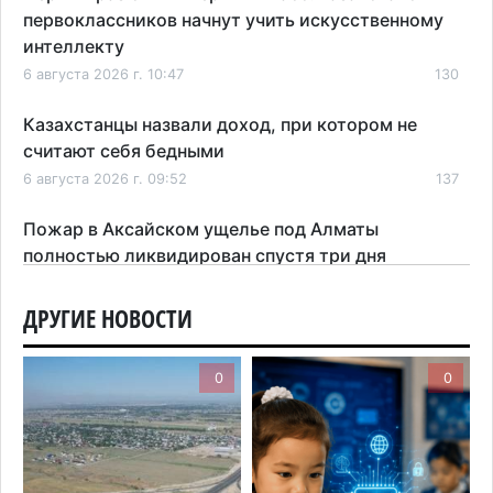
первоклассников начнут учить искусственному
интеллекту
6 августа 2026 г. 10:47
130
Казахстанцы назвали доход, при котором не
считают себя бедными
6 августа 2026 г. 09:52
137
Пожар в Аксайском ущелье под Алматы
полностью ликвидирован спустя три дня
6 августа 2026 г. 08:51
179
ДРУГИЕ НОВОСТИ
Минэкологии опровергло фото тигра возле села
в Алматинской области
0
0
5 августа 2026 г. 17:06
181
Казахстан стал лидером Центральной Азии в
мировом рейтинге благополучия
5 августа 2026 г. 13:55
243