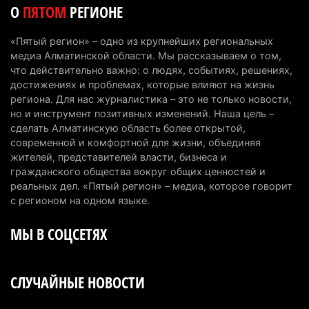
5 августа 2026 г. 08:29
170
О
ПЯТОМ
РЕГИОНЕ
В Alatau City Authority назначили нового
«Пятый регион» – одно из крупнейших региональных
директора по коммуникациям
медиа Алматинской области. Мы рассказываем о том,
4 августа 2026 г. 20:22
91
что действительно важно: о людях, событиях, решениях,
достижениях и проблемах, которые влияют на жизнь
Партия «Әділет» предложила превратить
региона. Для нас журналистика – это не только новости,
но и инструмент позитивных изменений. Наша цель –
университеты в центры технологий и новых
сделать Алматинскую область более открытой,
рабочих мест
современной и комфортной для жизни, объединяя
4 августа 2026 г. 15:11
155
жителей, представителей власти, бизнеса и
гражданского общества вокруг общих ценностей и
В Алматинской области назначили нового
реальных дел. «Пятый регион» – медиа, которое говорит
председателя административного суда
с регионом на одном языке.
4 августа 2026 г. 14:29
132
МЫ В СОЦСЕТЯХ
В Алматинской области второй день не могут
потушить пожар в Аксайском ущелье
СЛУЧАЙНЫЕ НОВОСТИ
4 августа 2026 г. 13:02
204