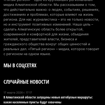
медиа Алматинской области. Мы рассказываем о том,
Казахстан может начать выпуск экологичного
что действительно важно: о людях, событиях, решениях,
топлива для самолетов: пилотный проект
достижениях и проблемах, которые влияют на жизнь
запустят в Алатау
региона. Для нас журналистика – это не только новости,
но и инструмент позитивных изменений. Наша цель –
5 августа 2026 г. 12:32
190
сделать Алматинскую область более открытой,
современной и комфортной для жизни, объединяя
Туриста с тяжелыми травмами эвакуировали в
жителей, представителей власти, бизнеса и
горах Алматинской области после камнепада
гражданского общества вокруг общих ценностей и
5 августа 2026 г. 11:23
162
реальных дел. «Пятый регион» – медиа, которое говорит
с регионом на одном языке.
Хозяина собак, едва не загрызших ребенка в
МЫ В СОЦСЕТЯХ
Алматинской области, судят спустя год после
трагедии
5 августа 2026 г. 09:17
156
СЛУЧАЙНЫЕ НОВОСТИ
В Алматинской области запустят производство
катеров для Formula-1 H2O и откроют академию
17 марта 2026 г. 17:17
В Алматинской области запущены новые автобусные маршруты:
пилотов
какие населенные пункты будут охвачены
5 августа 2026 г. 08:29
179