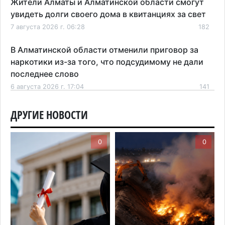
Жители Алматы и Алматинской области смогут
увидеть долги своего дома в квитанциях за свет
7 августа 2026 г. 06:28
182
В Алматинской области отменили приговор за
наркотики из-за того, что подсудимому не дали
последнее слово
6 августа 2026 г. 17:04
141
Проезд по БАКАД резко подорожал: в
ДРУГИЕ НОВОСТИ
Алматинской области начали действовать новые
тарифы
0
0
6 августа 2026 г. 14:36
191
Сильнейшие дзюдоисты мира приехали на
сборы в Алматинскую область
6 августа 2026 г. 12:12
149
Первый раз с ИИ в первый класс: казахстанских