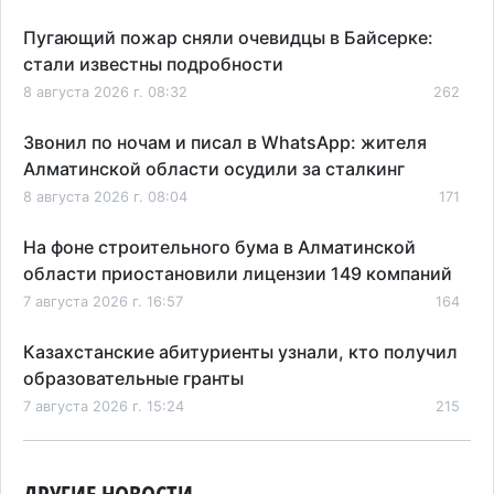
Пугающий пожар сняли очевидцы в Байсерке:
стали известны подробности
8 августа 2026 г. 08:32
262
Звонил по ночам и писал в WhatsApp: жителя
Алматинской области осудили за сталкинг
8 августа 2026 г. 08:04
171
На фоне строительного бума в Алматинской
области приостановили лицензии 149 компаний
7 августа 2026 г. 16:57
164
Казахстанские абитуриенты узнали, кто получил
образовательные гранты
7 августа 2026 г. 15:24
215
Онкопациентов в Алматинской области лечат в
морских контейнерах