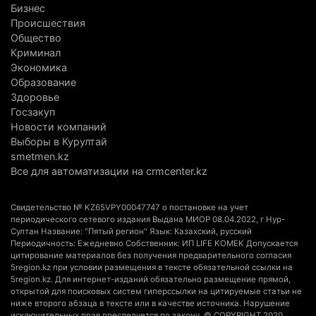
Алматинской области, судят спустя год после
Бизнес
трагедии
Происшествия
5 августа 2026 г. 09:17
178
Общество
Криминал
В Алматинской области запустят производство
Экономика
Образование
катеров для Formula-1 H2O и откроют академию
Здоровье
пилотов
Госзакуп
5 августа 2026 г. 08:29
206
Новости компаний
Выборы в Курултай
В Alatau City Authority назначили нового
smetmen.kz
директора по коммуникациям
Все для автоматизации на crmcenter.kz
4 августа 2026 г. 20:22
118
Свидетельство № KZ65VPY00047747 о постановке на учет
Партия «Әділет» предложила превратить
периодического сетевого издания Выдана МИОР 08.04.2022, г Нур-
Султан Название: "Пятый регион" Язык: Казахский, русский
университеты в центры технологий и новых
Периодичность: Ежедневно Собственник: ИП LIFE KOMEK Допускается
рабочих мест
цитирование материалов без получения предварительного согласия
5region.kz при условии размещения в тексте обязательной ссылки на
4 августа 2026 г. 15:11
185
5region.kz. Для интернет-изданий обязательно размещение прямой,
открытой для поисковых систем гиперссылки на цитируемые статьи не
В Алматинской области назначили нового
ниже второго абзаца в тексте или в качестве источника. Нарушение
исключительных прав преследуется по закону. © COPYRIGHT 2020