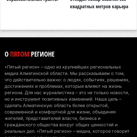
квадратных метров карьера
н
6 августа 2026 г. 14:36
226
Сильнейшие дзюдоисты мира приехали на
сборы в Алматинскую область
6 августа 2026 г. 12:12
182
Первый раз с ИИ в первый класс: казахстанских
О
ПЯТОМ
РЕГИОНЕ
первоклассников начнут учить искусственному
интеллекту
«Пятый регион» – одно из крупнейших региональных
6 августа 2026 г. 10:47
181
медиа Алматинской области. Мы рассказываем о том,
что действительно важно: о людях, событиях, решениях,
Казахстанцы назвали доход, при котором не
достижениях и проблемах, которые влияют на жизнь
считают себя бедными
региона. Для нас журналистика – это не только новости,
но и инструмент позитивных изменений. Наша цель –
6 августа 2026 г. 09:52
166
сделать Алматинскую область более открытой,
современной и комфортной для жизни, объединяя
Пожар в Аксайском ущелье под Алматы
жителей, представителей власти, бизнеса и
полностью ликвидирован спустя три дня
гражданского общества вокруг общих ценностей и
6 августа 2026 г. 08:51
243
реальных дел. «Пятый регион» – медиа, которое говорит