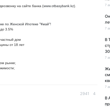
7 а
деозвонку на сайте банка (
www.otbasybank.kz
).
Он
ле
ке по Женской Ипотеке "Ұмай"!
7 а
 до 3.5%
В 
 частный дом
щины от 18 лет
ст
30
7 а
ном рынке;
ижимости;
Жи
см
кв
7 а
2941
4
В 
пр
по