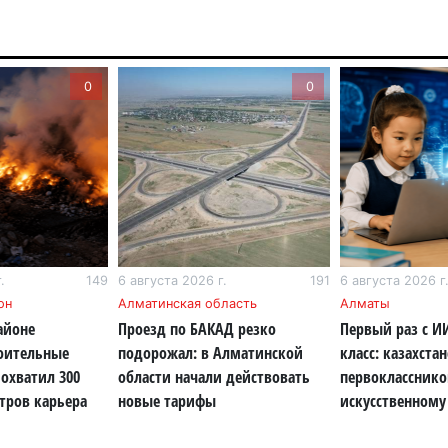
6 а
Пр
0
0
Ал
де
6 а
Си
на
6 а
.
149
6 августа 2026 г.
191
6 августа 2026 г
Пе
он
Алматинская область
Алматы
ка
айоне
Проезд по БАКАД резко
Первый раз с И
уч
роительные
подорожал: в Алматинской
класс: казахста
6 а
охватил 300
области начали действовать
первокласснико
тров карьера
новые тарифы
искусственному
Ка
не