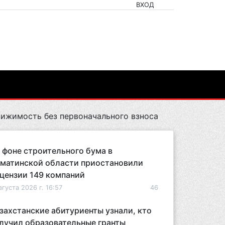
ВХОД
вижимость без первоначального взноса
 фоне строительного бума в
матинской области приостановили
цензии 149 компаний
вгуста 2026 г. 16:57
46
захстанские абитуриенты узнали, кто
лучил образовательные гранты