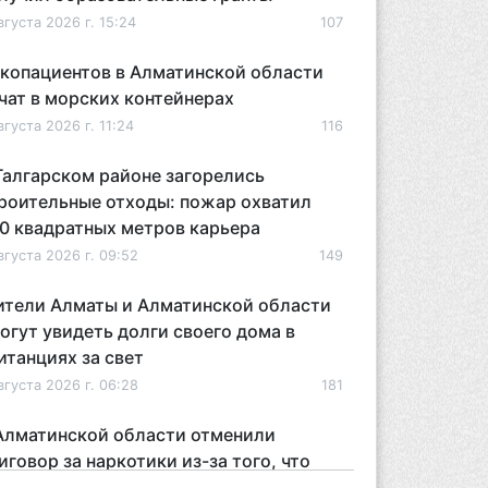
вгуста 2026 г. 15:24
107
копациентов в Алматинской области
чат в морских контейнерах
вгуста 2026 г. 11:24
116
Талгарском районе загорелись
роительные отходы: пожар охватил
0 квадратных метров карьера
вгуста 2026 г. 09:52
149
тели Алматы и Алматинской области
огут увидеть долги своего дома в
итанциях за свет
вгуста 2026 г. 06:28
181
Алматинской области отменили
иговор за наркотики из-за того, что
дсудимому не дали последнее слово