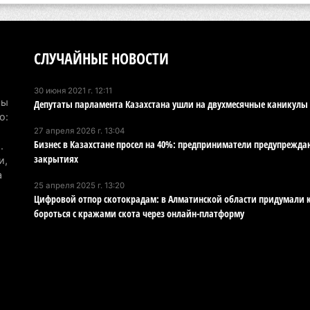
6 а
По
по
СЛУЧАЙНЫЕ НОВОСТИ
6 а
30 июня 2021 г. 12:11
Ми
Мы
Депутаты парламента Казахстана ушли на двухмесячные каникулы
во
о:
27 апреля 2026 г. 13:04
5 а
Бизнес в Казахстане просел на 40%: предприниматели предупрежда
.
закрытиях
и,
Ка
а
Аз
25 апреля 2025 г. 13:20
Цифровой отпор скотокрадам: в Алматинской области придумали 
5 а
бороться с кражами скота через онлайн-платформу
Ка
эк
пи
5 а