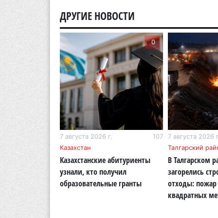
ДРУГИЕ НОВОСТИ
0
0
г.
266
7 августа 2026 г.
107
7 августа 2026 г
бласть
Казахстан
Талгарский рай
тигр вновь
Казахстанские абитуриенты
В Талгарском р
кую природу
узнали, кто получил
загорелись ст
области
образовательные гранты
отходы: пожар 
квадратных ме