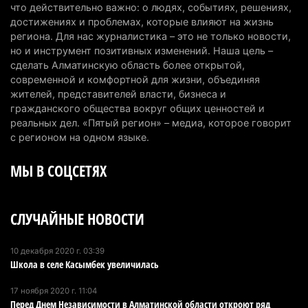
что действительно важно: о людях, событиях, решениях,
Туриста с тяжелыми травмами эвакуировали в
достижениях и проблемах, которые влияют на жизнь
горах Алматинской области после камнепада
региона. Для нас журналистика – это не только новости,
но и инструмент позитивных изменений. Наша цель –
5 августа 2026 г. 11:23
162
сделать Алматинскую область более открытой,
современной и комфортной для жизни, объединяя
Хозяина собак, едва не загрызших ребенка в
жителей, представителей власти, бизнеса и
Алматинской области, судят спустя год после
гражданского общества вокруг общих ценностей и
трагедии
реальных дел. «Пятый регион» – медиа, которое говорит
5 августа 2026 г. 09:17
155
с регионом на одном языке.
МЫ В СОЦСЕТЯХ
В Алматинской области запустят производство
катеров для Formula-1 H2O и откроют академию
пилотов
СЛУЧАЙНЫЕ НОВОСТИ
5 августа 2026 г. 08:29
179
В Alatau City Authority назначили нового
10 декабря 2020 г. 03:39
Школа в селе Касымбек увеличилась
директора по коммуникациям
4 августа 2026 г. 20:22
98
17 ноября 2020 г. 11:04
Перед Днем Независимости в Алматинской области откроют ряд