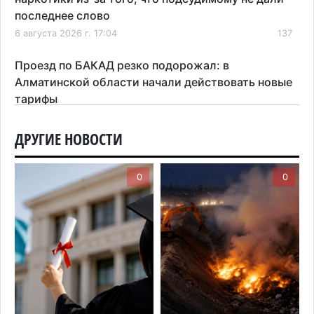
последнее слово
6 августа 2026 г. 17:04
137
Проезд по БАКАД резко подорожал: в
Алматинской области начали действовать новые
тарифы
6 августа 2026 г. 14:36
190
ДРУГИЕ НОВОСТИ
Сильнейшие дзюдоисты мира приехали на
сборы в Алматинскую область
0
0
6 августа 2026 г. 12:12
149
Первый раз с ИИ в первый класс: казахстанских
первоклассников начнут учить искусственному
интеллекту
6 августа 2026 г. 10:47
149
Казахстанцы назвали доход, при котором не