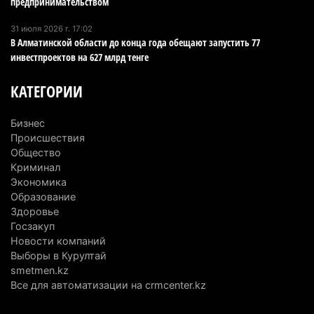
предпринимательством
4 августа 2026 г. 12:06
241
31 июля 2026 г. 17:02
В Алматинской области до конца года обещают запустить 77
В команде акима Алатау новое назначение: кто
инвестпроектов на 627 млрд тенге
возглавил аппарат города
4 августа 2026 г. 11:40
152
КАТЕГОРИИ
Выборы в Курултай: Алматинская область вошла
Бизнес
в число регионов с самым большим
Происшествия
количеством избирателей
Общество
Криминал
4 августа 2026 г. 09:09
196
Экономика
Образование
«От экспорта сырья - к сложным
Здоровье
производствам»: партия «Әділет» представила в
Госзакуп
Актобе план диверсификации
Новости компаний
3 августа 2026 г. 20:46
166
Выборы в Курултай
smetmen.kz
Солдат-срочник выпал из окна четвертого этажа
Все для автоматизации на crmcenter.kz
казармы в Конаеве