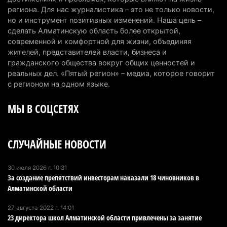
В Alatau City Authority назначили нового
региона. Для нас журналистика – это не только новости,
но и инструмент позитивных изменений. Наша цель –
директора по коммуникациям
сделать Алматинскую область более открытой,
4 августа 2026 г. 20:22
98
современной и комфортной для жизни, объединяя
жителей, представителей власти, бизнеса и
Партия «Әділет» предложила превратить
гражданского общества вокруг общих ценностей и
университеты в центры технологий и новых
реальных дел. «Пятый регион» – медиа, которое говорит
рабочих мест
с регионом на одном языке.
4 августа 2026 г. 15:11
160
МЫ В СОЦСЕТЯХ
В Алматинской области назначили нового
председателя административного суда
СЛУЧАЙНЫЕ НОВОСТИ
4 августа 2026 г. 14:29
138
В Алматинской области второй день не могут
30 июля 2026 г. 10:31
За создание препятствий инвесторам наказали 18 чиновников в
потушить пожар в Аксайском ущелье
Алматинской области
4 августа 2026 г. 13:02
211
27 августа 2022 г. 14:01
В Алматы приостановили лицензии 350
23 директора школ Алматинской области привлечены за занятие
строительным компаниям