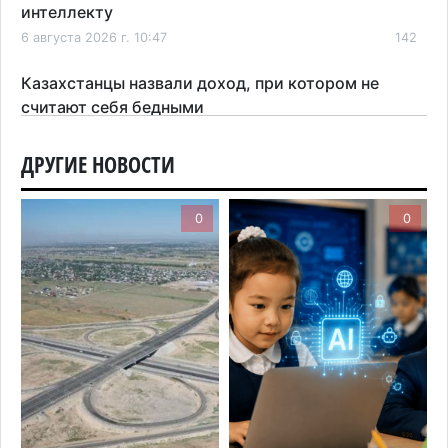
интеллекту
6 августа 2026 г. 10:47
142
Казахстанцы назвали доход, при котором не
считают себя бедными
6 августа 2026 г. 09:52
147
ДРУГИЕ НОВОСТИ
Пожар в Аксайском ущелье под Алматы
полностью ликвидирован спустя три дня
0
0
6 августа 2026 г. 08:51
194
Минэкологии опровергло фото тигра возле села
в Алматинской области
5 августа 2026 г. 17:06
190
Казахстан стал лидером Центральной Азии в
мировом рейтинге благополучия
5 августа 2026 г. 13:55
248