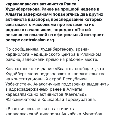
каракалпакская активистка Раиса
Худайбергенова. Ранее на прошлой неделе в
Алматы задержаниям подверглись два других
активиста диаспоры, преследование которых
связывают с массовыми протестами на их
родине в начале июля, передает «Пятый
регион» со ссылкой на официальный интернет-
ресурс
centralasian.org
.
По сообщениям, Худайбергенову, врача-
кардиолога медицинского центра в Илийском
районе, задержали прямо на рабочем месте.
Казахстанское издание «Власть» сообщает, что
Худайбергенову подозревают в «посягательстве
на конституционный строй Республики
Узбекистан». Аналогичные подозрения выдвинуты
в адресзадержанных ранее в Алматы
каракалпакских активистов Жангельды
Жаксымбетова и Кошкарбай Торемуратова.
«Власть» ссылается на активиста
каракалпакской диаспоры Акылбека Муратбая,