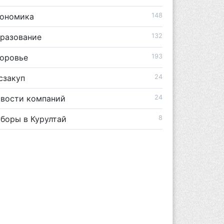
ономика
148
разование
132
оровье
193
сзакуп
24
вости компаний
24
боры в Курултай
8