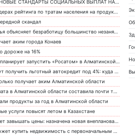
ВЫЕ СТАНДАРТЫ СОЦИАЛЬНЫХ ВЫПЛАТ НА 2024 ГОД
Эк
инга по тратам населения на продукты питания обошел Уганду и Эфиопию
чередной скандал
Об
няет безработицу большинство незанятых в Алматинской области
Зд
учает аким города Конаев
Го
о дороже на 16%
Но
анирует запустить «Росатом» в Алматинской области
лучить льготный автокредит под 4%: куда направят деньги
Вы
колько получает аким Алматинской области
 Алматинской области составила почти триста тысяч тенге
али продукты за год в Алматинской области
ые услуги повысят летом в Казахстане
авышать цены: назначена новая внеплановая проверка
 купить недвижимость с первоначальным взносом 10%