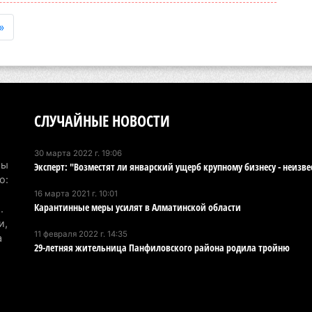
»
СЛУЧАЙНЫЕ НОВОСТИ
30 марта 2022 г. 19:06
Мы
Эксперт: "Возместят ли январский ущерб крупному бизнесу - неизве
о:
16 марта 2021 г. 10:01
Карантинные меры усилят в Алматинской области
.
и,
11 февраля 2022 г. 14:35
а
29-летняя жительница Панфиловского района родила тройню