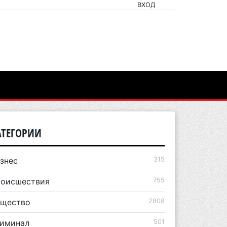
ВХОД
АТЕГОРИИ
знес
315
оисшествия
755
щество
2808
иминал
501