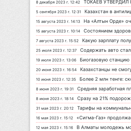
ТОКАЕВ УТВЕРДИЛ НО
8 декабря 2023 г. 12:42
Казахстан в антилидерах рейт
5 сентября 2023 г. 12:31
На «Алтын Орде» о
15 августа 2023 г. 14:13
Состоянием здоровья объяс
15 августа 2023 г. 10:14
Какую зарплату пол
7 августа 2023 г. 15:52
Содержать авто стал
25 июля 2023 г. 12:37
Биогазовую станцию пл
19 июля 2023 г. 13:06
Казахстанцы не смогут по
20 июня 2023 г. 16:54
Более 2 млн тенге: с
10 июня 2023 г. 12:35
Средняя заработная плата в
8 июня 2023 г. 19:31
Сразу на 21% подорож
8 июня 2023 г. 18:14
Тарифы на коммунальн
31 мая 2023 г. 20:12
«Сигма-Газ» продолжает з
16 мая 2023 г. 15:12
В Алматы молодежь может
12 мая 2023 г. 15:16