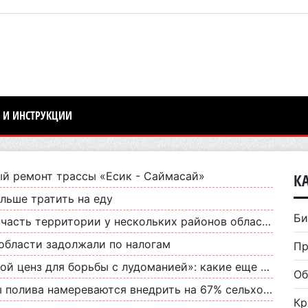
 И ИНСТРУКЦИИ
ый ремонт трассы «Есик - Саймасай»
К
льше тратить на еду
Би
часть территории у нескольких районов области
области задолжали по налогам
Пр
ы с лудоманией»: какие еще изменения Закона об азартных играх предложили в Мажилисе
Об
амереваются внедрить на 67% сельхоз земель Алматинской области
Кр