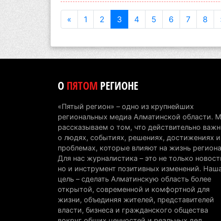
«
1
2
3
4
5
6
7
8
О
ПЯТОМ
РЕГИОНЕ
«Пятый регион» – одно из крупнейших
региональных медиа Алматинской области. 
рассказываем о том, что действительно важн
о людях, событиях, решениях, достижениях и
проблемах, которые влияют на жизнь региона
Для нас журналистика – это не только новост
но и инструмент позитивных изменений. Наш
цель – сделать Алматинскую область более
открытой, современной и комфортной для
жизни, объединяя жителей, представителей
власти, бизнеса и гражданского общества
вокруг общих ценностей и реальных дел.