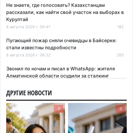
Не знаете, где голосовать? Казахстанцам
рассказали, как найти свой участок на выборах в
Курултай
8 августа 2026 г. 09:47
182
Пугающий пожар сняли очевидцы в Байсерке:
стали известны подробности
8 августа 2026 г. 08:32
285
Звонил по ночам и писал в WhatsApp: жителя
Алматинской области осудили за сталкинг
8 августа 2026 г. 08:04
183
ДРУГИЕ НОВОСТИ
На фоне строительного бума в Алматинской
области приостановили лицензии 149 компаний
0
0
7 августа 2026 г. 16:57
169
Казахстанские абитуриенты узнали, кто получил
образовательные гранты