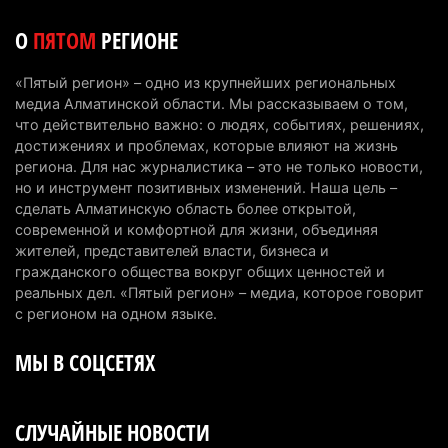
6 августа 2026 г. 17:04
158
О
ПЯТОМ
РЕГИОНЕ
Проезд по БАКАД резко подорожал: в
Алматинской области начали действовать новые
«Пятый регион» – одно из крупнейших региональных
тарифы
медиа Алматинской области. Мы рассказываем о том,
6 августа 2026 г. 14:36
228
что действительно важно: о людях, событиях, решениях,
достижениях и проблемах, которые влияют на жизнь
Сильнейшие дзюдоисты мира приехали на
региона. Для нас журналистика – это не только новости,
но и инструмент позитивных изменений. Наша цель –
сборы в Алматинскую область
сделать Алматинскую область более открытой,
6 августа 2026 г. 12:12
187
современной и комфортной для жизни, объединяя
жителей, представителей власти, бизнеса и
Первый раз с ИИ в первый класс: казахстанских
гражданского общества вокруг общих ценностей и
первоклассников начнут учить искусственному
реальных дел. «Пятый регион» – медиа, которое говорит
интеллекту
с регионом на одном языке.
6 августа 2026 г. 10:47
185
МЫ В СОЦСЕТЯХ
Казахстанцы назвали доход, при котором не
считают себя бедными
СЛУЧАЙНЫЕ НОВОСТИ
6 августа 2026 г. 09:52
173