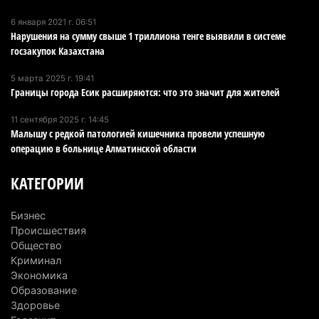
Пожар в Аксайском ущелье под Алматы
6 января 2021 г. 06:51
Нарушения на сумму свыше 1 триллиона тенге выявили в системе
полностью ликвидирован спустя три дня
госзакупок Казахстана
6 августа 2026 г. 08:51
247
5 марта 2025 г. 19:41
Минэкологии опровергло фото тигра возле села
Границы города Есик расширяются: что это значит для жителей
в Алматинской области
11 сентября 2025 г. 14:45
5 августа 2026 г. 17:06
221
Малышу с редкой патологией кишечника провели успешную
операцию в больнице Алматинской области
Казахстан стал лидером Центральной Азии в
мировом рейтинге благополучия
КАТЕГОРИИ
5 августа 2026 г. 13:55
286
Бизнес
Казахстан может начать выпуск экологичного
Происшествия
топлива для самолетов: пилотный проект
Общество
запустят в Алатау
Криминал
Экономика
5 августа 2026 г. 12:32
222
Образование
Здоровье
Туриста с тяжелыми травмами эвакуировали в