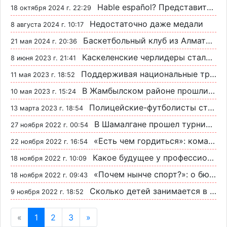
Hable español? Представители клуба «Атлетико» Мадрид прибыли на базу сборной в Талгаре
18 октября 2024 г. 22:29
Недостаточно даже медали
8 августа 2024 г. 10:17
Баскетбольный клуб из Алматинской области выиграл чемпионат Казахстана
21 мая 2024 г. 20:36
Каскеленские черлидеры стали лучшими на международном чемпионате в Корее
8 июня 2023 г. 21:41
Поддерживая национальные традиции: в Конаеве прошел турнир по национальному виду спорта
11 мая 2023 г. 18:52
В Жамбылском районе прошли национальные конные соревнования: эпичные кадры с месте событий
10 мая 2023 г. 15:24
Полицейские-футболисты стали лучшими по Алматинской области
13 марта 2023 г. 18:54
В Шамалгане прошел турнир «Alash pride 77» по смешанным единоборствам
27 ноября 2022 г. 00:54
«Есть чем гордиться»: команда академии ФК «Кайрат» 2008 обыграла сборные России и Кыргызстана
22 ноября 2022 г. 16:54
Какое будущее у профессионального футбола Алматинской области
18 ноября 2022 г. 10:09
«Почем нынче спорт?»: о бюджете, количестве детей и о том, сколько стоит обучение в ФОКах Алматинской области
18 ноября 2022 г. 09:43
Сколько детей занимается в ФОКе села Шамалган
9 ноября 2022 г. 18:52
«
1
2
3
»