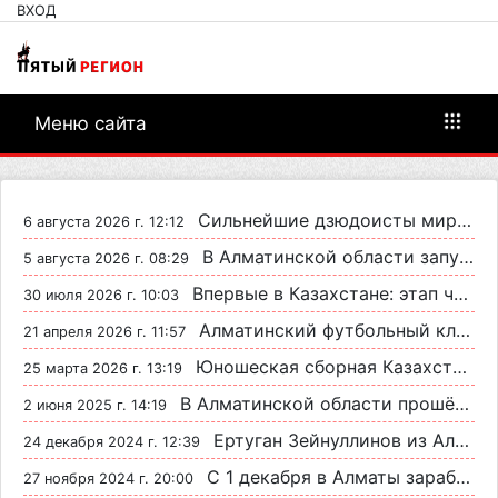
ВХОД
Меню сайта
Сильнейшие дзюдоисты мира приехали на сборы в Алматинскую область
6 августа 2026 г. 12:12
В Алматинской области запустят производство катеров для Formula-1 H2O и откроют академию пилотов
5 августа 2026 г. 08:29
Впервые в Казахстане: этап чемпионата мира по водно-моторному спорту на Капшагае увидят до 1 млрд зрителей
30 июля 2026 г. 10:03
Алматинский футбольный клуб «Хан-Тенгри» наказан за использование поддельных тренерских лицензий
21 апреля 2026 г. 11:57
Юношеская сборная Казахстана по футболу начинает отбор на Чемпионат Европы в элитном раунде
25 марта 2026 г. 13:19
В Алматинской области прошёл международный турнир «BATYR BALA-2025» по киокушинкай-кан каратэ
2 июня 2025 г. 14:19
Ертуган Зейнуллинов из Алматинской области вышел в финал чемпионата Казахстана по боксу
24 декабря 2024 г. 12:39
С 1 декабря в Алматы заработают 12 бесплатных ледовых катков
27 ноября 2024 г. 20:00