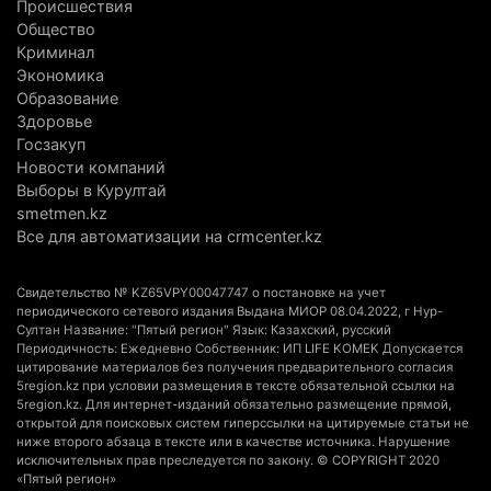
Происшествия
топлива для самолетов: пилотный проект
Общество
запустят в Алатау
Криминал
Экономика
5 августа 2026 г. 12:32
222
Образование
Здоровье
Туриста с тяжелыми травмами эвакуировали в
Госзакуп
горах Алматинской области после камнепада
Новости компаний
5 августа 2026 г. 11:23
187
Выборы в Курултай
smetmen.kz
Хозяина собак, едва не загрызших ребенка в
Все для автоматизации на crmcenter.kz
Алматинской области, судят спустя год после
трагедии
Свидетельство № KZ65VPY00047747 о постановке на учет
5 августа 2026 г. 09:17
181
периодического сетевого издания Выдана МИОР 08.04.2022, г Нур-
Султан Название: "Пятый регион" Язык: Казахский, русский
Периодичность: Ежедневно Собственник: ИП LIFE KOMEK Допускается
В Алматинской области запустят производство
цитирование материалов без получения предварительного согласия
катеров для Formula-1 H2O и откроют академию
5region.kz при условии размещения в тексте обязательной ссылки на
5region.kz. Для интернет-изданий обязательно размещение прямой,
пилотов
открытой для поисковых систем гиперссылки на цитируемые статьи не
5 августа 2026 г. 08:29
209
ниже второго абзаца в тексте или в качестве источника. Нарушение
исключительных прав преследуется по закону. © COPYRIGHT 2020
«Пятый регион»
В Alatau City Authority назначили нового