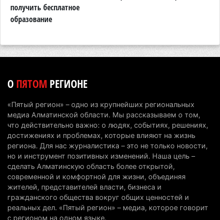
получить бесплатное
к
7 августа 2026 г. 06:28
266
образование
В Алматинской области отменили приговор за
наркотики из-за того, что подсудимому не дали
последнее слово
6 августа 2026 г. 17:04
158
О
ПЯТОМ
РЕГИОНЕ
Проезд по БАКАД резко подорожал: в
Алматинской области начали действовать новые
«Пятый регион» – одно из крупнейших региональных
тарифы
медиа Алматинской области. Мы рассказываем о том,
6 августа 2026 г. 14:36
228
что действительно важно: о людях, событиях, решениях,
достижениях и проблемах, которые влияют на жизнь
Сильнейшие дзюдоисты мира приехали на
региона. Для нас журналистика – это не только новости,
но и инструмент позитивных изменений. Наша цель –
сборы в Алматинскую область
сделать Алматинскую область более открытой,
6 августа 2026 г. 12:12
187
современной и комфортной для жизни, объединяя
жителей, представителей власти, бизнеса и
Первый раз с ИИ в первый класс: казахстанских
гражданского общества вокруг общих ценностей и
первоклассников начнут учить искусственному
реальных дел. «Пятый регион» – медиа, которое говорит
интеллекту
с регионом на одном языке.