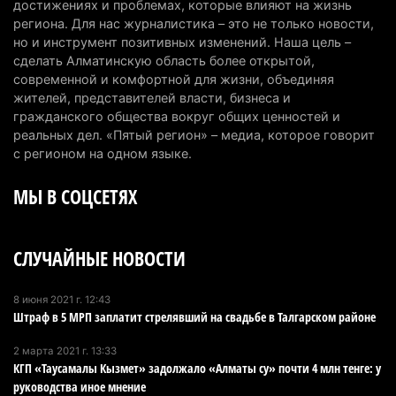
Казахстанцы назвали доход, при котором не
достижениях и проблемах, которые влияют на жизнь
считают себя бедными
региона. Для нас журналистика – это не только новости,
но и инструмент позитивных изменений. Наша цель –
6 августа 2026 г. 09:52
164
сделать Алматинскую область более открытой,
современной и комфортной для жизни, объединяя
Пожар в Аксайском ущелье под Алматы
жителей, представителей власти, бизнеса и
полностью ликвидирован спустя три дня
гражданского общества вокруг общих ценностей и
6 августа 2026 г. 08:51
236
реальных дел. «Пятый регион» – медиа, которое говорит
с регионом на одном языке.
Минэкологии опровергло фото тигра возле села
МЫ В СОЦСЕТЯХ
в Алматинской области
5 августа 2026 г. 17:06
209
СЛУЧАЙНЫЕ НОВОСТИ
Казахстан стал лидером Центральной Азии в
мировом рейтинге благополучия
5 августа 2026 г. 13:55
276
8 июня 2021 г. 12:43
Штраф в 5 МРП заплатит стрелявший на свадьбе в Талгарском районе
Казахстан может начать выпуск экологичного
2 марта 2021 г. 13:33
топлива для самолетов: пилотный проект
КГП «Таусамалы Кызмет» задолжало «Алматы су» почти 4 млн тенге: у
запустят в Алатау
руководства иное мнение