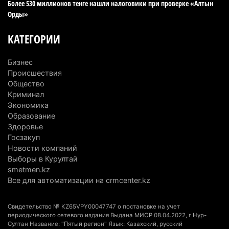
Более 530 миллионов тенге нашли налоговики при проверке «Алтын
4 августа 2026 г. 11:40
147
Орды»
Выборы в Курултай: Алматинская область вошла
КАТЕГОРИИ
в число регионов с самым большим
количеством избирателей
Бизнес
4 августа 2026 г. 09:09
192
Происшествия
Общество
«От экспорта сырья - к сложным
Криминал
производствам»: партия «Әділет» представила в
Экономика
Актобе план диверсификации
Образование
Здоровье
3 августа 2026 г. 20:46
159
Госзакуп
Новости компаний
Солдат-срочник выпал из окна четвертого этажа
Выборы в Курултай
казармы в Конаеве
smetmen.kz
3 августа 2026 г. 18:08
180
Все для автоматизации на crmcenter.kz
Спустя 78 лет тигр вновь вернулся в дикую
Свидетельство № KZ65VPY00047747 о постановке на учет
природу Алматинской области
периодического сетевого издания Выдана МИОР 08.04.2022, г Нур-
Султан Название: "Пятый регион" Язык: Казахский, русский
3 августа 2026 г. 16:16
255