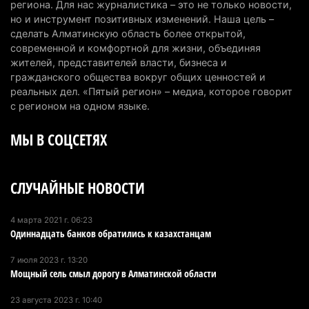
Партия «Әділет» предложила превратить
региона. Для нас журналистика – это не только новости,
но и инструмент позитивных изменений. Наша цель –
университеты в центры технологий и новых
сделать Алматинскую область более открытой,
рабочих мест
современной и комфортной для жизни, объединяя
4 августа 2026 г. 15:11
155
жителей, представителей власти, бизнеса и
гражданского общества вокруг общих ценностей и
В Алматинской области назначили нового
реальных дел. «Пятый регион» – медиа, которое говорит
председателя административного суда
с регионом на одном языке.
4 августа 2026 г. 14:29
129
МЫ В СОЦСЕТЯХ
В Алматинской области второй день не могут
потушить пожар в Аксайском ущелье
СЛУЧАЙНЫЕ НОВОСТИ
4 августа 2026 г. 13:02
204
В Алматы приостановили лицензии 350
4 марта 2021 г. 06:23
Одиннадцать банков обратились к казахстанцам
строительным компаниям
4 августа 2026 г. 12:06
230
7 июля 2023 г. 13:20
Мощный сель смыл дорогу в Алматинской области
В команде акима Алатау новое назначение: кто
возглавил аппарат города
23 августа 2023 г. 10:40