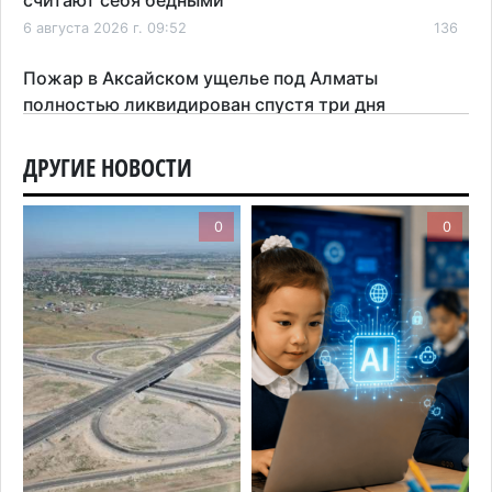
6 августа 2026 г. 09:52
136
Пожар в Аксайском ущелье под Алматы
полностью ликвидирован спустя три дня
6 августа 2026 г. 08:51
176
ДРУГИЕ НОВОСТИ
Минэкологии опровергло фото тигра возле села
в Алматинской области
0
0
5 августа 2026 г. 17:06
180
Казахстан стал лидером Центральной Азии в
мировом рейтинге благополучия
5 августа 2026 г. 13:55
242
Казахстан может начать выпуск экологичного
топлива для самолетов: пилотный проект
запустят в Алатау
5 августа 2026 г. 12:32
180