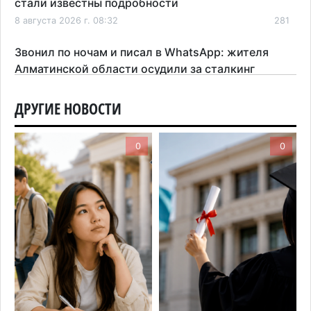
стали известны подробности
8 августа 2026 г. 08:32
281
Звонил по ночам и писал в WhatsApp: жителя
Алматинской области осудили за сталкинг
8 августа 2026 г. 08:04
181
ДРУГИЕ НОВОСТИ
На фоне строительного бума в Алматинской
области приостановили лицензии 149 компаний
0
0
7 августа 2026 г. 16:57
167
Казахстанские абитуриенты узнали, кто получил
образовательные гранты
7 августа 2026 г. 15:24
224
Онкопациентов в Алматинской области лечат в
морских контейнерах
7 августа 2026 г. 11:24
179