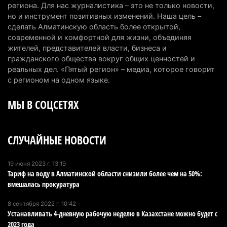
Сильнейшие дзюдоисты мира приехали на
региона. Для нас журналистика – это не только новости,
но и инструмент позитивных изменений. Наша цель –
сборы в Алматинскую область
сделать Алматинскую область более открытой,
6 августа 2026 г. 12:12
183
современной и комфортной для жизни, объединяя
жителей, представителей власти, бизнеса и
Первый раз с ИИ в первый класс: казахстанских
гражданского общества вокруг общих ценностей и
первоклассников начнут учить искусственному
реальных дел. «Пятый регион» – медиа, которое говорит
интеллекту
с регионом на одном языке.
6 августа 2026 г. 10:47
183
МЫ В СОЦСЕТЯХ
Казахстанцы назвали доход, при котором не
считают себя бедными
СЛУЧАЙНЫЕ НОВОСТИ
6 августа 2026 г. 09:52
170
Пожар в Аксайском ущелье под Алматы
19 июня 2023 г. 13:19
Тариф на воду в Алматинской области снизили более чем на 50%:
полностью ликвидирован спустя три дня
вмешалась прокуратура
6 августа 2026 г. 08:51
247
8 сентября 2022 г. 10:42
Минэкологии опровергло фото тигра возле села
Устанавливать 4-дневную рабочую неделю в Казахстане можно будет с
в Алматинской области
2023 года