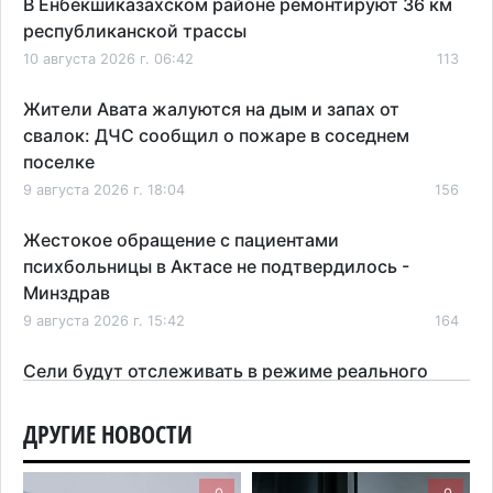
В Енбекшиказахском районе ремонтируют 36 км
республиканской трассы
10 августа 2026 г. 06:42
113
Жители Авата жалуются на дым и запах от
свалок: ДЧС сообщил о пожаре в соседнем
поселке
9 августа 2026 г. 18:04
156
Жестокое обращение с пациентами
психбольницы в Актасе не подтвердилось -
Минздрав
9 августа 2026 г. 15:42
164
Сели будут отслеживать в режиме реального
времени: МЧС усиливает мониторинг в горах
Алматинской области
ДРУГИЕ НОВОСТИ
9 августа 2026 г. 10:29
196