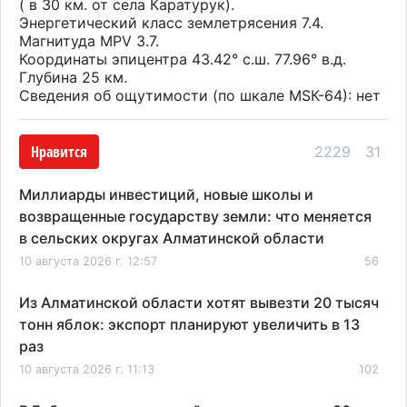
( в 30 км. от села Каратурук).
Энергетический класс землетрясения 7.4.
Магнитуда MPV 3.7.
Координаты эпицентра 43.42° с.ш. 77.96° в.д.
Глубина 25 км.
Сведения об ощутимости (по шкале МSК-64): нет
Нравится
2229
31
Миллиарды инвестиций, новые школы и
возвращенные государству земли: что меняется
в сельских округах Алматинской области
10 августа 2026 г. 12:57
56
Из Алматинской области хотят вывезти 20 тысяч
тонн яблок: экспорт планируют увеличить в 13
раз
10 августа 2026 г. 11:13
102