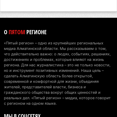
Алматинской области осудили за сталкинг
8 августа 2026 г. 08:04
195
На фоне строительного бума в Алматинской
области приостановили лицензии 149 компаний
О
ПЯТОМ
РЕГИОНЕ
7 августа 2026 г. 16:57
184
«Пятый регион» – одно из крупнейших региональных
Казахстанские абитуриенты узнали, кто получил
медиа Алматинской области. Мы рассказываем о том,
образовательные гранты
что действительно важно: о людях, событиях, решениях,
достижениях и проблемах, которые влияют на жизнь
7 августа 2026 г. 15:24
265
региона. Для нас журналистика – это не только новости,
но и инструмент позитивных изменений. Наша цель –
Онкопациентов в Алматинской области лечат в
сделать Алматинскую область более открытой,
морских контейнерах
современной и комфортной для жизни, объединяя
7 августа 2026 г. 11:24
206
жителей, представителей власти, бизнеса и
гражданского общества вокруг общих ценностей и
В Талгарском районе загорелись строительные
реальных дел. «Пятый регион» – медиа, которое говорит
отходы: пожар охватил 300 квадратных метров
с регионом на одном языке.
карьера
МЫ В СОЦСЕТЯХ
7 августа 2026 г. 09:52
234