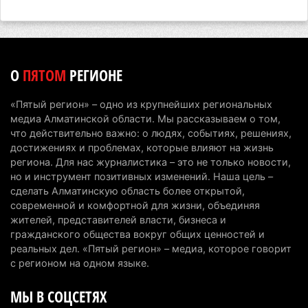
В Алматинской области запустят производство
катеров для Formula-1 H2O и откроют академию
пилотов
5 августа 2026 г. 08:29
169
О
ПЯТОМ
РЕГИОНЕ
В Alatau City Authority назначили нового
«Пятый регион» – одно из крупнейших региональных
директора по коммуникациям
медиа Алматинской области. Мы рассказываем о том,
4 августа 2026 г. 20:22
89
что действительно важно: о людях, событиях, решениях,
достижениях и проблемах, которые влияют на жизнь
Партия «Әділет» предложила превратить
региона. Для нас журналистика – это не только новости,
но и инструмент позитивных изменений. Наша цель –
университеты в центры технологий и новых
сделать Алматинскую область более открытой,
рабочих мест
современной и комфортной для жизни, объединяя
4 августа 2026 г. 15:11
155
жителей, представителей власти, бизнеса и
гражданского общества вокруг общих ценностей и
В Алматинской области назначили нового
реальных дел. «Пятый регион» – медиа, которое говорит
председателя административного суда
с регионом на одном языке.
4 августа 2026 г. 14:29
127
МЫ В СОЦСЕТЯХ