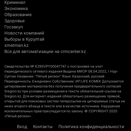
Актобе план диверсификации
Криминал
Экономика
3 августа 2026 г. 20:46
157
Образование
Здоровье
Солдат-срочник выпал из окна четвертого этажа
Госзакуп
казармы в Конаеве
Новости компаний
3 августа 2026 г. 18:08
177
Выборы в Курултай
smetmen.kz
Спустя 78 лет тигр вновь вернулся в дикую
Все для автоматизации на crmcenter.kz
природу Алматинской области
3 августа 2026 г. 16:16
252
Свидетельство № KZ65VPY00047747 о постановке на учет
периодического сетевого издания Выдана МИОР 08.04.2022, г Нур-
Султан Название: "Пятый регион" Язык: Казахский, русский
Кыргызстан обогнал Казахстан по темпам роста
Периодичность: Ежедневно Собственник: ИП LIFE KOMEK Допускается
сельского хозяйства. Что это значит для
цитирование материалов без получения предварительного согласия
5region.kz при условии размещения в тексте обязательной ссылки на
Алматинской области
5region.kz. Для интернет-изданий обязательно размещение прямой,
3 августа 2026 г. 15:43
155
открытой для поисковых систем гиперссылки на цитируемые статьи не
ниже второго абзаца в тексте или в качестве источника. Нарушение
исключительных прав преследуется по закону. © COPYRIGHT 2020
На выборах в Курултай можно будет
«Пятый регион»
проголосовать «Против всех»
Вход
Контакты
Политика конфиденциальности
3 августа 2026 г. 13:51
308