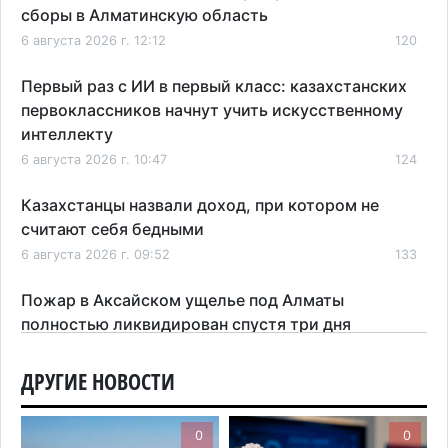
сборы в Алматинскую область
6 августа 2026 г. 12:12
120
Первый раз с ИИ в первый класс: казахстанских
первоклассников начнут учить искусственному
интеллекту
6 августа 2026 г. 10:47
124
Казахстанцы назвали доход, при котором не
считают себя бедными
6 августа 2026 г. 09:52
133
Пожар в Аксайском ущелье под Алматы
полностью ликвидирован спустя три дня
6 августа 2026 г. 08:51
165
ДРУГИЕ НОВОСТИ
Минэкологии опровергло фото тигра возле села
в Алматинской области
0
0
5 августа 2026 г. 17:06
179