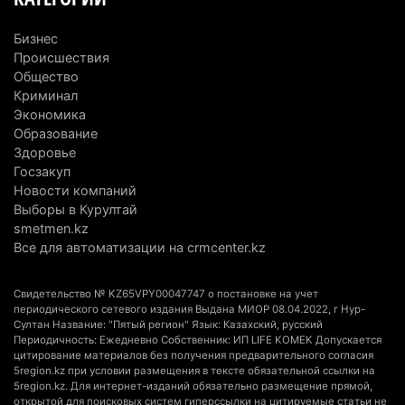
5 августа 2026 г. 13:55
286
Бизнес
Казахстан может начать выпуск экологичного
Происшествия
топлива для самолетов: пилотный проект
Общество
запустят в Алатау
Криминал
Экономика
5 августа 2026 г. 12:32
222
Образование
Здоровье
Туриста с тяжелыми травмами эвакуировали в
Госзакуп
горах Алматинской области после камнепада
Новости компаний
5 августа 2026 г. 11:23
187
Выборы в Курултай
smetmen.kz
Хозяина собак, едва не загрызших ребенка в
Все для автоматизации на crmcenter.kz
Алматинской области, судят спустя год после
трагедии
Свидетельство № KZ65VPY00047747 о постановке на учет
5 августа 2026 г. 09:17
181
периодического сетевого издания Выдана МИОР 08.04.2022, г Нур-
Султан Название: "Пятый регион" Язык: Казахский, русский
Периодичность: Ежедневно Собственник: ИП LIFE KOMEK Допускается
В Алматинской области запустят производство
цитирование материалов без получения предварительного согласия
катеров для Formula-1 H2O и откроют академию
5region.kz при условии размещения в тексте обязательной ссылки на
5region.kz. Для интернет-изданий обязательно размещение прямой,
пилотов
открытой для поисковых систем гиперссылки на цитируемые статьи не