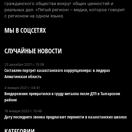
Первый раз с ИИ в первый класс: казахстанских
гражданского общества вокруг общих ценностей и
первоклассников начнут учить искусственному
реальных дел. «Пятый регион» – медиа, которое говорит
интеллекту
с регионом на одном языке.
6 августа 2026 г. 10:47
185
МЫ В СОЦСЕТЯХ
Казахстанцы назвали доход, при котором не
считают себя бедными
СЛУЧАЙНЫЕ НОВОСТИ
6 августа 2026 г. 09:52
173
Пожар в Аксайском ущелье под Алматы
25 декабря 2021 г. 15:08
Составлен портрет казахстанского коррупционера: в лидерах
полностью ликвидирован спустя три дня
Алматинская область
6 августа 2026 г. 08:51
247
4 января 2021 г. 04:41
Минэкологии опровергло фото тигра возле села
Внедорожник превратился в груду металла после ДТП в Талгарском
в Алматинской области
районе
5 августа 2026 г. 17:06
221
18 января 2023 г. 15:48
Дату последнего звонка предлагают перенести в казахстанских школах
Казахстан стал лидером Центральной Азии в
мировом рейтинге благополучия
КАТЕГОРИИ