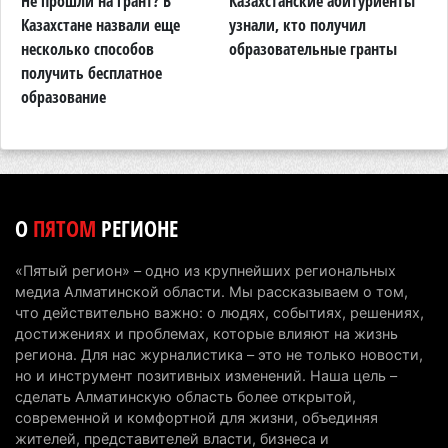
Не прошли на грант? В
Казахстанские абитуриенты
В
Жители Алматы и Алматинской области смогут
м
Казахстане назвали еще
узнали, кто получил
з
увидеть долги своего дома в квитанциях за свет
несколько способов
образовательные гранты
о
получить бесплатное
к
7 августа 2026 г. 06:28
266
образование
В Алматинской области отменили приговор за
наркотики из-за того, что подсудимому не дали
последнее слово
6 августа 2026 г. 17:04
158
О
ПЯТОМ
РЕГИОНЕ
Проезд по БАКАД резко подорожал: в
Алматинской области начали действовать новые
«Пятый регион» – одно из крупнейших региональных
тарифы
медиа Алматинской области. Мы рассказываем о том,
6 августа 2026 г. 14:36
228
что действительно важно: о людях, событиях, решениях,
достижениях и проблемах, которые влияют на жизнь
Сильнейшие дзюдоисты мира приехали на
региона. Для нас журналистика – это не только новости,
но и инструмент позитивных изменений. Наша цель –
сборы в Алматинскую область
сделать Алматинскую область более открытой,
6 августа 2026 г. 12:12
187
современной и комфортной для жизни, объединяя
жителей, представителей власти, бизнеса и