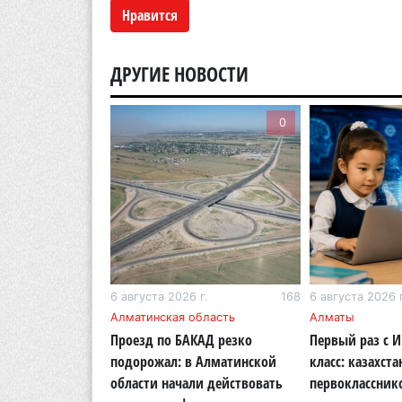
Нравится
ДРУГИЕ НОВОСТИ
0
0
г.
207
6 августа 2026 г.
168
6 августа 2026 г
бласть
Алматинская область
Алматы
ОСМС похитили
Проезд по БАКАД резко
Первый раз с 
логии: в
подорожал: в Алматинской
класс: казахста
области вынесли
области начали действовать
первоклассник