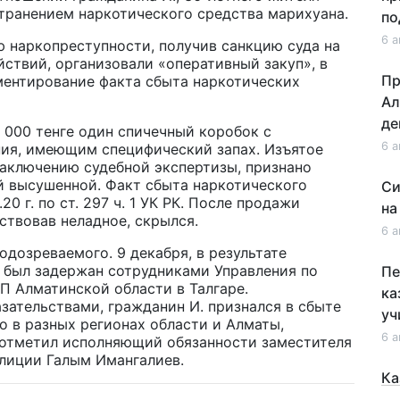
транением наркотического средства марихуана.
по
6 а
 наркопреступности, получив санкцию суда на
ствий, организовали «оперативный закуп», в
Пр
ментирование факта сбыта наркотических
Ал
де
7 000 тенге один спичечный коробок с
6 а
ия, имеющим специфический запах. Изъятое
заключению судебной экспертизы, признано
й высушенной. Факт сбыта наркотического
Си
0 г. по ст. 297 ч. 1 УК РК. После продажи
на
ствовав неладное, скрылся.
6 а
дозреваемого. 9 декабря, в результате
 был задержан сотрудниками Управления по
Пе
 Алматинской области в Талгаре.
ка
ательствами, гражданин И. признался в сбыте
уч
но в разных регионах области и Алматы,
6 а
 отметил исполняющий обязанности заместителя
олиции Галым Имангалиев.
Ка
не