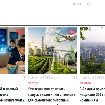
3698
146
6 а
По
по
6 а
0
0
Ми
во
5 а
Ка
Аз
5 а
.
142
5 августа 2026 г.
185
4 августа 2026 г
Ка
Алатау
Алматы
ИИ в первый
Казахстан может начать
В Алматы прио
эк
нских
выпуск экологичного топлива
лицензии 350 с
пи
ов начнут учить
для самолетов: пилотный
компаниям
5 а