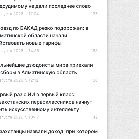
дсудимому не дали последнее слово
вгуста 2026 г. 17:04
125
оезд по БАКАД резко подорожал: в
матинской области начали
йствовать новые тарифы
вгуста 2026 г. 14:36
168
льнейшие дзюдоисты мира приехали
 сборы в Алматинскую область
вгуста 2026 г. 12:12
138
рвый раз с ИИ в первый класс:
захстанских первоклассников начнут
ить искусственному интеллекту
вгуста 2026 г. 10:47
142
захстанцы назвали доход, при котором
 считают себя бедными