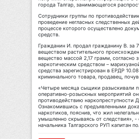
города Талгар, занимающегося распрос
Сотрудники группы по противодействию
проведение негласных следственных дей
процессе которого осуществлено доку
средств.
Гражданин И. продал гражданину В. за 
веществом растительного происхожден
вещество массой 2,17 грамм, согласно 
наркотическим средством – марихуано
средства зарегистрирован в ЕРДР 10.08.2
криминального товара, продавец, почув
«Четыре месяца сыщики разыскивали по
оперативно-розыскных мероприятий он
противодействию наркопреступности ДП
Ознакомившись с предъявленными доказ
наркотиков, пояснив, что жил нелегаль
умышленно скрываясь от следствия», -
начальника Талгарского РУП капитан п