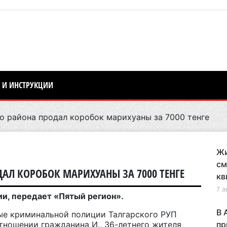
 И ИНСТРУКЦИИ
о района продал коробок марихуаны за 7000 тенге
Жи
см
АЛ КОРОБОК МАРИХУАНЫ ЗА 7000 ТЕНГЕ
кв
7 а
ии, передает «Пятый регион».
В 
ые криминальной полиции Талгарского РУП
ношении гражданина И., 36-летнего жителя
пр