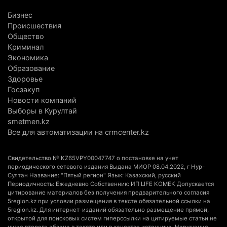
5 августа 2026 г. 13:55
284
Бизнес
Происшествия
Казахстан может начать выпуск экологичного
Общество
топлива для самолетов: пилотный проект
Криминал
запустят в Алатау
Экономика
Образование
5 августа 2026 г. 12:32
220
Здоровье
Госзакуп
Туриста с тяжелыми травмами эвакуировали в
Новости компаний
горах Алматинской области после камнепада
Выборы в Курултай
5 августа 2026 г. 11:23
185
smetmen.kz
Все для автоматизации на crmcenter.kz
Хозяина собак, едва не загрызших ребенка в
Алматинской области, судят спустя год после
Свидетельство № KZ65VPY00047747 о постановке на учет
трагедии
периодического сетевого издания Выдана МИОР 08.04.2022, г Нур-
Султан Название: "Пятый регион" Язык: Казахский, русский
5 августа 2026 г. 09:17
179
Периодичность: Ежедневно Собственник: ИП LIFE KOMEK Допускается
цитирование материалов без получения предварительного согласия
В Алматинской области запустят производство
5region.kz при условии размещения в тексте обязательной ссылки на
5region.kz. Для интернет-изданий обязательно размещение прямой,
катеров для Formula-1 H2O и откроют академию
открытой для поисковых систем гиперссылки на цитируемые статьи не
пилотов
ниже второго абзаца в тексте или в качестве источника. Нарушение