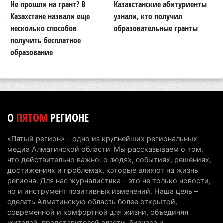
Не прошли на грант? В
Казахстанские абитуриенты
В
Жители Алматы и Алматинской области смогут
м
Казахстане назвали еще
узнали, кто получил
з
увидеть долги своего дома в квитанциях за свет
несколько способов
образовательные гранты
о
получить бесплатное
к
7 августа 2026 г. 06:28
262
образование
В Алматинской области отменили приговор за
наркотики из-за того, что подсудимому не дали
последнее слово
6 августа 2026 г. 17:04
157
О
ПЯТОМ
РЕГИОНЕ
Проезд по БАКАД резко подорожал: в
Алматинской области начали действовать новые
«Пятый регион» – одно из крупнейших региональных
тарифы
медиа Алматинской области. Мы рассказываем о том,
6 августа 2026 г. 14:36
226
что действительно важно: о людях, событиях, решениях,
достижениях и проблемах, которые влияют на жизнь
Сильнейшие дзюдоисты мира приехали на
региона. Для нас журналистика – это не только новости,
но и инструмент позитивных изменений. Наша цель –
сборы в Алматинскую область
сделать Алматинскую область более открытой,
6 августа 2026 г. 12:12
182
современной и комфортной для жизни, объединяя
жителей, представителей власти, бизнеса и