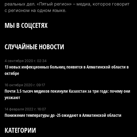
5 августа 2026 г. 17:06
202
реальных дел. «Пятый регион» – медиа, которое говорит
с регионом на одном языке.
Казахстан стал лидером Центральной Азии в
МЫ В СОЦСЕТЯХ
мировом рейтинге благополучия
5 августа 2026 г. 13:55
261
СЛУЧАЙНЫЕ НОВОСТИ
Казахстан может начать выпуск экологичного
топлива для самолетов: пилотный проект
запустят в Алатау
4 сентября 2020 г. 02:34
13 новых инфекционных больниц появятся в Алматинской области в
5 августа 2026 г. 12:32
201
октябре
Туриста с тяжелыми травмами эвакуировали в
16 октября 2020 г. 09:17
горах Алматинской области после камнепада
Почти 3,5 тысяч медиков покинули Казахстан за три года: почему они
уезжают
5 августа 2026 г. 11:23
166
14 февраля 2022 г. 16:07
Хозяина собак, едва не загрызших ребенка в
Понижение температуры до -25 ожидают в Алматинской области
Алматинской области, судят спустя год после
трагедии
КАТЕГОРИИ
5 августа 2026 г. 09:17
166