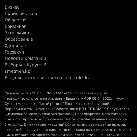
Бизнес
В Алматинской области запустят производство
Происшествия
катеров для Formula-1 H2O и откроют академию
Общество
пилотов
Криминал
Экономика
5 августа 2026 г. 08:29
190
Образование
Здоровье
В Alatau City Authority назначили нового
Госзакуп
директора по коммуникациям
Новости компаний
4 августа 2026 г. 20:22
105
Выборы в Курултай
smetmen.kz
Партия «Әділет» предложила превратить
Все для автоматизации на crmcenter.kz
университеты в центры технологий и новых
рабочих мест
Свидетельство № KZ65VPY00047747 о постановке на учет
4 августа 2026 г. 15:11
176
периодического сетевого издания Выдана МИОР 08.04.2022, г Нур-
Султан Название: "Пятый регион" Язык: Казахский, русский
Периодичность: Ежедневно Собственник: ИП LIFE KOMEK Допускается
В Алматинской области назначили нового
цитирование материалов без получения предварительного согласия
председателя административного суда
5region.kz при условии размещения в тексте обязательной ссылки на
5region.kz. Для интернет-изданий обязательно размещение прямой,
4 августа 2026 г. 14:29
157
открытой для поисковых систем гиперссылки на цитируемые статьи не
ниже второго абзаца в тексте или в качестве источника. Нарушение