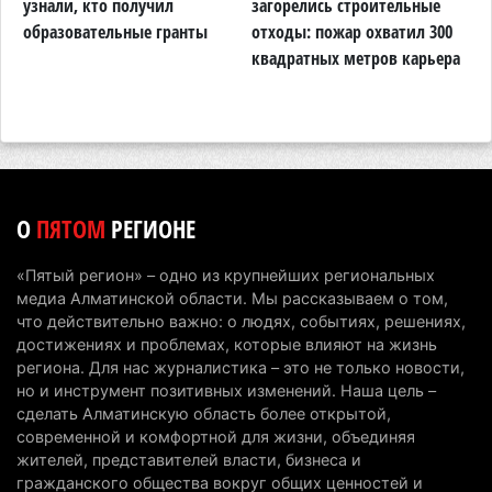
Сильнейшие дзюдоисты мира приехали на
узнали, кто получил
загорелись строительные
п
сборы в Алматинскую область
образовательные гранты
отходы: пожар охватил 300
о
квадратных метров карьера
н
6 августа 2026 г. 12:12
169
Первый раз с ИИ в первый класс: казахстанских
первоклассников начнут учить искусственному
интеллекту
6 августа 2026 г. 10:47
167
О
ПЯТОМ
РЕГИОНЕ
Казахстанцы назвали доход, при котором не
считают себя бедными
«Пятый регион» – одно из крупнейших региональных
6 августа 2026 г. 09:52
158
медиа Алматинской области. Мы рассказываем о том,
что действительно важно: о людях, событиях, решениях,
Пожар в Аксайском ущелье под Алматы
достижениях и проблемах, которые влияют на жизнь
полностью ликвидирован спустя три дня
региона. Для нас журналистика – это не только новости,
но и инструмент позитивных изменений. Наша цель –
6 августа 2026 г. 08:51
230
сделать Алматинскую область более открытой,
современной и комфортной для жизни, объединяя
Минэкологии опровергло фото тигра возле села
жителей, представителей власти, бизнеса и
в Алматинской области
гражданского общества вокруг общих ценностей и