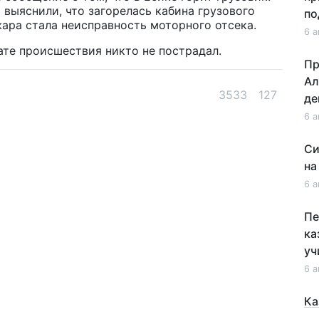
 выяснили, что загорелась кабина грузового
по
ра стала неисправность моторного отсека.
6 а
тате происшествия никто не пострадал.
Пр
Ал
3533
127
де
6 а
Си
на
6 а
Пе
ка
уч
6 а
Ка
не