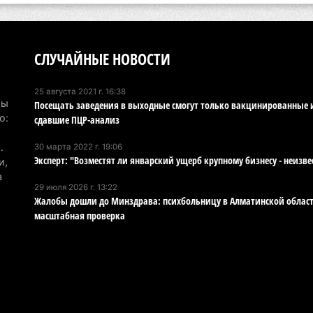
Ту
эв
об
СЛУЧАЙНЫЕ НОВОСТИ
5 а
25 августа 2021 г. 16:38
Хо
Мы
Посещать заведения в выходные смогут только вакцинированные 
ре
о:
сдавшие ПЦР-анализ
сп
.
30 марта 2022 г. 19:06
5 а
Эксперт: "Возместят ли январский ущерб крупному бизнесу - неизве
и,
а
В 
29 июля 2026 г. 13:22
Жалобы дошли до Минздрава: психбольницу в Алматинской облас
пр
масштабная проверка
и 
5 а
В 
ди
4 а