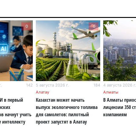
6 а
По
0
0
по
6 а
Ми
во
5 а
Ка
.
142
5 августа 2026 г.
184
4 августа 2026 г
Аз
Алатау
Алматы
5 а
ИИ в первый
Казахстан может начать
В Алматы прио
нских
выпуск экологичного топлива
лицензии 350 с
Ка
ов начнут учить
для самолетов: пилотный
компаниям
эк
у интеллекту
проект запустят в Алатау
пи
5 а