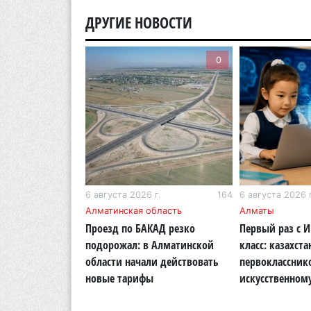
ДРУГИЕ НОВОСТИ
0
0
г.
206
6 августа 2026 г.
164
6 августа 2026 г
бласть
Алматинская область
Алматы
ОСМС похитили
Проезд по БАКАД резко
Первый раз с 
логии: в
подорожал: в Алматинской
класс: казахста
области вынесли
области начали действовать
первоклассник
новые тарифы
искусственном