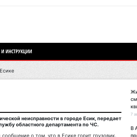
 И ИНСТРУКЦИИ
 Есике
Жи
см
кв
7 а
нической неисправности в городе Есик, передает
лужбу областного департамента по ЧС.
В 
сообщение о том, что в Есике горит грузовик.
пр