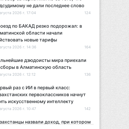
дсудимому не дали последнее слово
вгуста 2026 г. 17:04
124
оезд по БАКАД резко подорожал: в
матинской области начали
йствовать новые тарифы
вгуста 2026 г. 14:36
164
льнейшие дзюдоисты мира приехали
 сборы в Алматинскую область
вгуста 2026 г. 12:12
136
рвый раз с ИИ в первый класс:
захстанских первоклассников начнут
ить искусственному интеллекту
вгуста 2026 г. 10:47
142
захстанцы назвали доход, при котором
 считают себя бедными