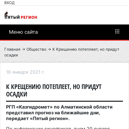
ВХОД
Меню сайта
Главная
→
Общество
→ К Крещению потеплеет, но придут
осадки
16 января 2021 г.
К КРЕЩЕНИЮ ПОТЕПЛЕЕТ, НО ПРИДУТ
ОСАДКИ
РГП
«
Казгидромет» по Алматинской области
представил прогноз на ближайшие дни,
передает «Пятый регион».
По информации синоптиков, д
нем 20 января