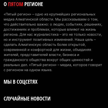
О
ПЯТОМ
РЕГИОНЕ
мировом рейтинге благополучия
5 августа 2026 г. 13:55
260
«Пятый регион» – одно из крупнейших региональных
медиа Алматинской области. Мы рассказываем о том,
Казахстан может начать выпуск экологичного
что действительно важно: о людях, событиях, решениях,
топлива для самолетов: пилотный проект
достижениях и проблемах, которые влияют на жизнь
запустят в Алатау
региона. Для нас журналистика – это не только новости,
но и инструмент позитивных изменений. Наша цель –
5 августа 2026 г. 12:32
194
сделать Алматинскую область более открытой,
современной и комфортной для жизни, объединяя
Туриста с тяжелыми травмами эвакуировали в
жителей, представителей власти, бизнеса и
горах Алматинской области после камнепада
гражданского общества вокруг общих ценностей и
5 августа 2026 г. 11:23
164
реальных дел. «Пятый регион» – медиа, которое говорит
с регионом на одном языке.
Хозяина собак, едва не загрызших ребенка в
МЫ В СОЦСЕТЯХ
Алматинской области, судят спустя год после
трагедии
5 августа 2026 г. 09:17
162
СЛУЧАЙНЫЕ НОВОСТИ
В Алматинской области запустят производство