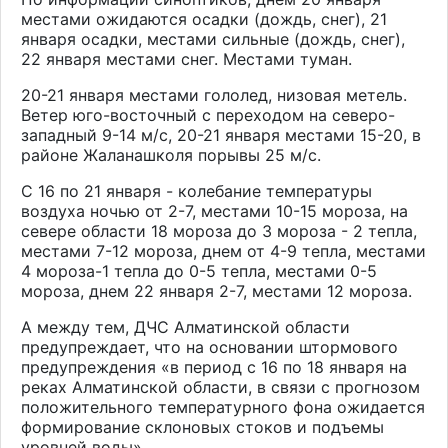
местами
ожидаются
осадки (дождь, снег), 21
января осадки, местами сильные (дождь, снег),
22 января местами снег. Местами туман.
20-21
января
местами гололед, низовая метель.
Ветер юго-восточный с переходом на северо-
западный 9-14 м/с, 20-21 января местами 15-20, в
районе Жаланашколя порывы 25 м/с.
С 16 по 21 января - к
олебание температуры
воздуха ночью от 2-7, местами 10-15 мороза, на
севере области 18 мороза до 3 мороза - 2 тепла,
местами 7-12 мороза, днем от 4-9 тепла, местами
4 мороза-1 тепла до 0-5 тепла, местами 0-5
мороза, днем 22 января 2-7, местами 12 мороза.
А между тем,
ДЧС Алматинской области
предупреждает, что на основании штормового
предупреждения
«
в период с 16 по 18 января на
реках Алматинской области, в связи с прогнозом
положительного температурного фона ожидается
формирование склоновых стоков и подъемы
уровней воды
»
.