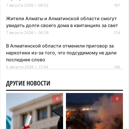
7 августа 2026 г. 09:52
167
Жители Алматы и Алматинской области смогут
увидеть долги своего дома в квитанциях за свет
7 августа 2026 г. 06:28
214
В Алматинской области отменили приговор за
наркотики из-за того, что подсудимому не дали
последнее слово
6 августа 2026 г. 17:04
146
Проезд по БАКАД резко подорожал: в
ДРУГИЕ НОВОСТИ
Алматинской области начали действовать новые
тарифы
0
0
6 августа 2026 г. 14:36
200
Сильнейшие дзюдоисты мира приехали на
сборы в Алматинскую область
6 августа 2026 г. 12:12
164