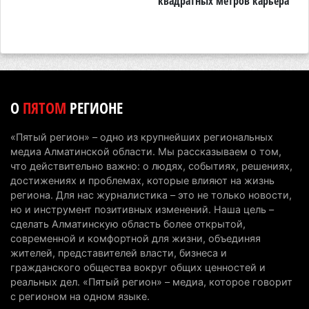
квадратных метров карьера
н
Сильнейшие дзюдоисты мира приехали на
сборы в Алматинскую область
6 августа 2026 г. 12:12
178
Первый раз с ИИ в первый класс: казахстанских
О
ПЯТОМ
РЕГИОНЕ
первоклассников начнут учить искусственному
интеллекту
«Пятый регион» – одно из крупнейших региональных
6 августа 2026 г. 10:47
174
медиа Алматинской области. Мы рассказываем о том,
что действительно важно: о людях, событиях, решениях,
Казахстанцы назвали доход, при котором не
достижениях и проблемах, которые влияют на жизнь
считают себя бедными
региона. Для нас журналистика – это не только новости,
но и инструмент позитивных изменений. Наша цель –
6 августа 2026 г. 09:52
164
сделать Алматинскую область более открытой,
современной и комфортной для жизни, объединяя
Пожар в Аксайском ущелье под Алматы
жителей, представителей власти, бизнеса и
полностью ликвидирован спустя три дня
гражданского общества вокруг общих ценностей и
6 августа 2026 г. 08:51
239
реальных дел. «Пятый регион» – медиа, которое говорит
с регионом на одном языке.