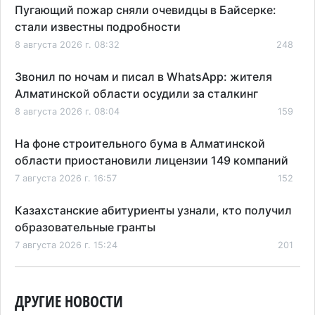
Пугающий пожар сняли очевидцы в Байсерке:
стали известны подробности
8 августа 2026 г. 08:32
248
Звонил по ночам и писал в WhatsApp: жителя
Алматинской области осудили за сталкинг
8 августа 2026 г. 08:04
159
На фоне строительного бума в Алматинской
области приостановили лицензии 149 компаний
7 августа 2026 г. 16:57
152
Казахстанские абитуриенты узнали, кто получил
образовательные гранты
7 августа 2026 г. 15:24
201
Онкопациентов в Алматинской области лечат в
морских контейнерах
ДРУГИЕ НОВОСТИ
7 августа 2026 г. 11:24
165