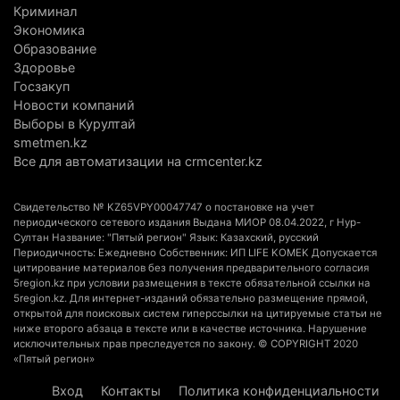
трагедии
Криминал
5 августа 2026 г. 09:17
174
Экономика
Образование
В Алматинской области запустят производство
Здоровье
Госзакуп
катеров для Formula-1 H2O и откроют академию
Новости компаний
пилотов
Выборы в Курултай
5 августа 2026 г. 08:29
202
smetmen.kz
Все для автоматизации на crmcenter.kz
В Alatau City Authority назначили нового
директора по коммуникациям
Свидетельство № KZ65VPY00047747 о постановке на учет
4 августа 2026 г. 20:22
116
периодического сетевого издания Выдана МИОР 08.04.2022, г Нур-
Султан Название: "Пятый регион" Язык: Казахский, русский
Периодичность: Ежедневно Собственник: ИП LIFE KOMEK Допускается
Партия «Әділет» предложила превратить
цитирование материалов без получения предварительного согласия
университеты в центры технологий и новых
5region.kz при условии размещения в тексте обязательной ссылки на
5region.kz. Для интернет-изданий обязательно размещение прямой,
рабочих мест
открытой для поисковых систем гиперссылки на цитируемые статьи не
4 августа 2026 г. 15:11
183
ниже второго абзаца в тексте или в качестве источника. Нарушение
исключительных прав преследуется по закону. © COPYRIGHT 2020
«Пятый регион»
В Алматинской области назначили нового
председателя административного суда
Вход
Контакты
Политика конфиденциальности