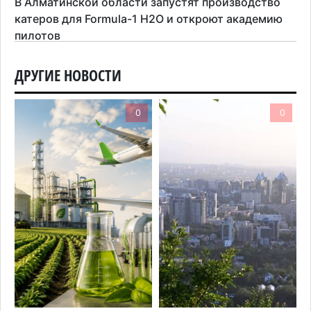
В Алматинской области запустят производство
катеров для Formula-1 H2O и откроют академию
пилотов
5 августа 2026 г. 08:29
147
ДРУГИЕ НОВОСТИ
В Alatau City Authority назначили нового
директора по коммуникациям
0
0
4 августа 2026 г. 20:22
81
Партия «Әділет» предложила превратить
университеты в центры технологий и новых
рабочих мест
4 августа 2026 г. 15:11
147
В Алматинской области назначили нового
председателя административного суда
4 августа 2026 г. 14:29
114
В Алматинской области второй день не могут