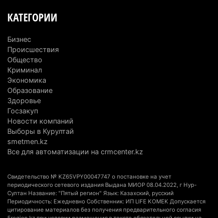
В Конаеве появится завод по переработке
КАТЕГОРИИ
мусора за 11 млрд тенге
3 августа 2026 г. 13:21
150
Бизнес
Происшествия
Миллионы из ОСМС похитили через
Общество
стоматологии: в Алматинской области вынесли
Криминал
приговор
Экономика
3 августа 2026 г. 10:17
182
Образование
Здоровье
Конная прогулка на Кольсае закончилась
Госзакуп
Новости компаний
вызовом спасателей
Выборы в Курултай
3 августа 2026 г. 09:09
196
smetmen.kz
Все для автоматизации на crmcenter.kz
Последний раз ее видели на остановке: в
Алматинской области почти две недели ищут 17-
Свидетельство № KZ65VPY00047747 о постановке на учет
летнюю девушку
периодического сетевого издания Выдана МИОР 08.04.2022, г Нур-
3 августа 2026 г. 08:03
189
Султан Название: "Пятый регион" Язык: Казахский, русский
Периодичность: Ежедневно Собственник: ИП LIFE KOMEK Допускается
цитирование материалов без получения предварительного согласия
В районной больнице села Каргалы назначен
5region.kz при условии размещения в тексте обязательной ссылки на