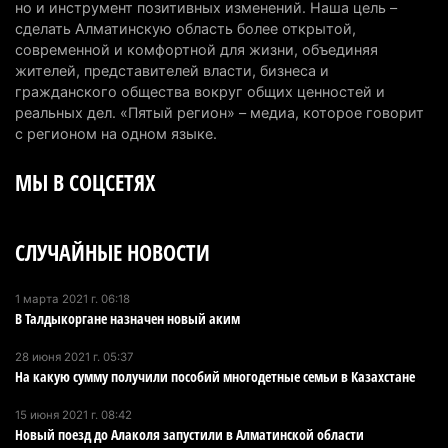
но и инструмент позитивных изменений. Наша цель –
3 августа 2026 г. 20:46
151
сделать Алматинскую область более открытой,
современной и комфортной для жизни, объединяя
Солдат-срочник выпал из окна четвертого этажа
жителей, представителей власти, бизнеса и
казармы в Конаеве
гражданского общества вокруг общих ценностей и
3 августа 2026 г. 18:08
166
реальных дел. «Пятый регион» – медиа, которое говорит
с регионом на одном языке.
Спустя 78 лет тигр вновь вернулся в дикую
МЫ В СОЦСЕТЯХ
природу Алматинской области
3 августа 2026 г. 16:16
234
СЛУЧАЙНЫЕ НОВОСТИ
Кыргызстан обогнал Казахстан по темпам роста
сельского хозяйства. Что это значит для
Алматинской области
1 марта 2021 г. 06:18
В Талдыкоргане назначен новый аким
3 августа 2026 г. 15:43
145
28 июня 2021 г. 05:37
На выборах в Курултай можно будет
На какую сумму получили пособий многодетные семьи в Казахстане
проголосовать «Против всех»
15 июня 2021 г. 08:42
3 августа 2026 г. 13:51
291
Новый поезд до Алаколя запустили в Алматинской области