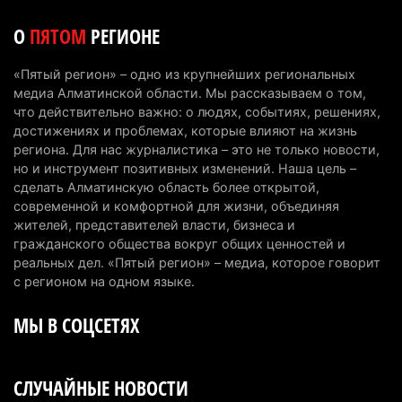
5 августа 2026 г. 09:17
152
О
ПЯТОМ
РЕГИОНЕ
В Алматинской области запустят производство
катеров для Formula-1 H2O и откроют академию
«Пятый регион» – одно из крупнейших региональных
пилотов
медиа Алматинской области. Мы рассказываем о том,
5 августа 2026 г. 08:29
174
что действительно важно: о людях, событиях, решениях,
достижениях и проблемах, которые влияют на жизнь
В Alatau City Authority назначили нового
региона. Для нас журналистика – это не только новости,
но и инструмент позитивных изменений. Наша цель –
директора по коммуникациям
сделать Алматинскую область более открытой,
4 августа 2026 г. 20:22
98
современной и комфортной для жизни, объединяя
жителей, представителей власти, бизнеса и
Партия «Әділет» предложила превратить
гражданского общества вокруг общих ценностей и
университеты в центры технологий и новых
реальных дел. «Пятый регион» – медиа, которое говорит
рабочих мест
с регионом на одном языке.
4 августа 2026 г. 15:11
160
МЫ В СОЦСЕТЯХ
В Алматинской области назначили нового
председателя административного суда
СЛУЧАЙНЫЕ НОВОСТИ
4 августа 2026 г. 14:29
139