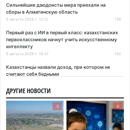
Сильнейшие дзюдоисты мира приехали на
сборы в Алматинскую область
6 августа 2026 г. 12:12
138
Первый раз с ИИ в первый класс: казахстанских
первоклассников начнут учить искусственному
интеллекту
6 августа 2026 г. 10:47
142
Казахстанцы назвали доход, при котором не
считают себя бедными
6 августа 2026 г. 09:52
147
ДРУГИЕ НОВОСТИ
Пожар в Аксайском ущелье под Алматы
полностью ликвидирован спустя три дня
0
0
6 августа 2026 г. 08:51
194
Минэкологии опровергло фото тигра возле села
в Алматинской области