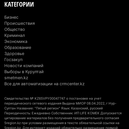
КАТЕГОРИИ
горах Алматинской области после камнепада
5 августа 2026 г. 11:23
177
Бизнес
Происшествия
Хозяина собак, едва не загрызших ребенка в
Общество
Алматинской области, судят спустя год после
Криминал
трагедии
Экономика
5 августа 2026 г. 09:17
172
Образование
Здоровье
В Алматинской области запустят производство
Госзакуп
Новости компаний
катеров для Formula-1 H2O и откроют академию
Выборы в Курултай
пилотов
smetmen.kz
5 августа 2026 г. 08:29
201
Все для автоматизации на crmcenter.kz
В Alatau City Authority назначили нового
Свидетельство № KZ65VPY00047747 о постановке на учет
директора по коммуникациям
периодического сетевого издания Выдана МИОР 08.04.2022, г Нур-
4 августа 2026 г. 20:22
110
Султан Название: "Пятый регион" Язык: Казахский, русский
Периодичность: Ежедневно Собственник: ИП LIFE KOMEK Допускается
цитирование материалов без получения предварительного согласия
Партия «Әділет» предложила превратить
5region.kz при условии размещения в тексте обязательной ссылки на
университеты в центры технологий и новых
5region.kz. Для интернет-изданий обязательно размещение прямой,