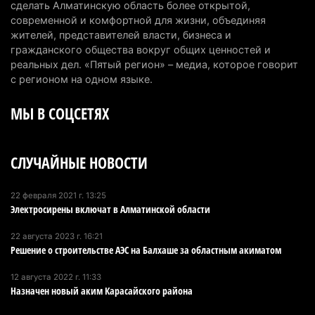
сделать Алматинскую область более открытой,
современной и комфортной для жизни, объединяя
Пожар в Аксайском ущелье под Алматы
жителей, представителей власти, бизнеса и
полностью ликвидирован спустя три дня
гражданского общества вокруг общих ценностей и
6 августа 2026 г. 08:51
236
реальных дел. «Пятый регион» – медиа, которое говорит
с регионом на одном языке.
Минэкологии опровергло фото тигра возле села
МЫ В СОЦСЕТЯХ
в Алматинской области
5 августа 2026 г. 17:06
207
СЛУЧАЙНЫЕ НОВОСТИ
Казахстан стал лидером Центральной Азии в
мировом рейтинге благополучия
5 августа 2026 г. 13:55
272
22 февраля 2021 г. 13:25
Электросирены включат в Алматинской области
Казахстан может начать выпуск экологичного
22 августа 2023 г. 16:21
топлива для самолетов: пилотный проект
Решение о строительстве АЭС на Балхаше за областным акиматом
запустят в Алатау
12 августа 2022 г. 11:33
5 августа 2026 г. 12:32
210
Назначен новый аким Карасайского района
Туриста с тяжелыми травмами эвакуировали в