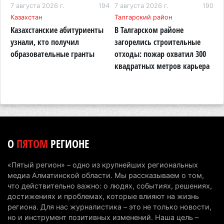
81
6 августа 2026 г. 17:04
7 августа 2026 г.
194
7 августа 2026 г.
153
190
6
Казахстан
Талгарский район
А
Проезд по БАКАД резко подорожал: в
Казахстанские абитуриенты
В Талгарском районе
П
Алматинской области начали действовать новые
узнали, кто получил
загорелись строительные
п
тарифы
образовательные гранты
отходы: пожар охватил 300
о
квадратных метров карьера
н
6 августа 2026 г. 14:36
210
Сильнейшие дзюдоисты мира приехали на
сборы в Алматинскую область
6 августа 2026 г. 12:12
175
Первый раз с ИИ в первый класс: казахстанских
О
ПЯТОМ
РЕГИОНЕ
первоклассников начнут учить искусственному
интеллекту
«Пятый регион» – одно из крупнейших региональных
6 августа 2026 г. 10:47
172
медиа Алматинской области. Мы рассказываем о том,
что действительно важно: о людях, событиях, решениях,
Казахстанцы назвали доход, при котором не
достижениях и проблемах, которые влияют на жизнь
считают себя бедными
региона. Для нас журналистика – это не только новости,
но и инструмент позитивных изменений. Наша цель –
6 августа 2026 г. 09:52
161