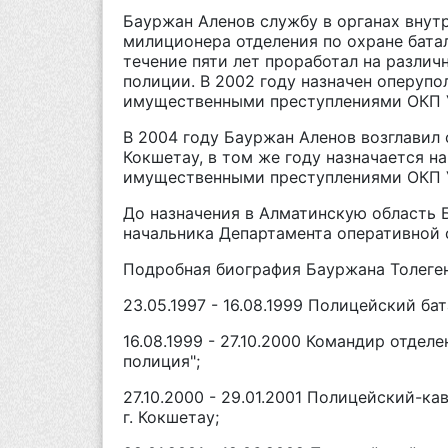
Бауржан Аленов службу в органах внутр
милиционера отделения по охране батал
течение пяти лет проработал на разли
полиции. В 2002 году назначен оперуп
имущественными преступлениями ОКП У
В 2004 году Бауржан Аленов возглавил 
Кокшетау, в том же году назначается н
имущественными преступлениями ОКП У
До назначения в Алматинскую область 
начальника Департамента оперативной 
Подробная биография Бауржана Толеге
23.05.1997 - 16.08.1999 Полицейский ба
16.08.1999 - 27.10.2000 Командир отде
полиция";
27.10.2000 - 29.01.2001 Полицейский-к
г. Кокшетау;