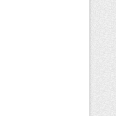
вгуста 2026 г. 17:04
145
оезд по БАКАД резко подорожал: в
матинской области начали
йствовать новые тарифы
вгуста 2026 г. 14:36
195
льнейшие дзюдоисты мира приехали
 сборы в Алматинскую область
вгуста 2026 г. 12:12
155
рвый раз с ИИ в первый класс:
захстанских первоклассников начнут
ить искусственному интеллекту
вгуста 2026 г. 10:47
159
захстанцы назвали доход, при котором
 считают себя бедными