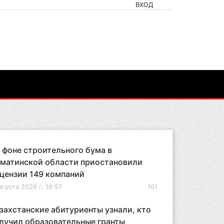
ВХОД
 фоне строительного бума в
матинской области приостановили
цензии 149 компаний
вгуста 2026 г. 16:57
101
захстанские абитуриенты узнали, кто
лучил образовательные гранты