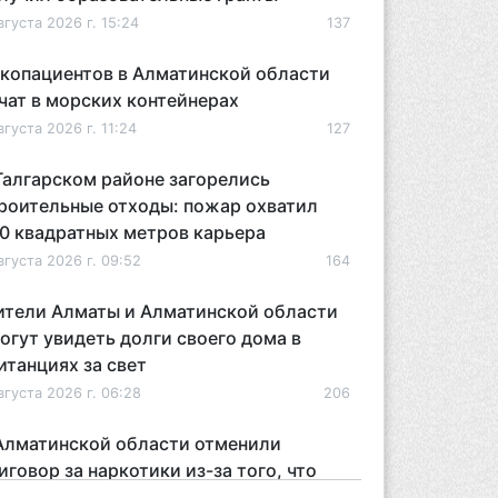
вгуста 2026 г. 15:24
137
копациентов в Алматинской области
чат в морских контейнерах
вгуста 2026 г. 11:24
127
Талгарском районе загорелись
роительные отходы: пожар охватил
0 квадратных метров карьера
вгуста 2026 г. 09:52
164
тели Алматы и Алматинской области
огут увидеть долги своего дома в
итанциях за свет
вгуста 2026 г. 06:28
206
Алматинской области отменили
иговор за наркотики из-за того, что
дсудимому не дали последнее слово