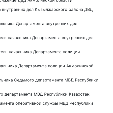
споряжение ДВД Акмолинской области
6 а
ела внутренних дел Кызылжарского района ДВД
По
по
чальника Департамента внутренних дел
6 а
Ми
итель начальника Департамента внутренних дел
во
5 а
итель начальника Департамента полиции
Ка
начальника Департамента полиции Акмолинской
Аз
5 а
чальника Седьмого департамента МВД Республики
Ка
эк
ого департамента МВД Республики Казахстан;
пи
артамента оперативной службы МВД Республики
5 а