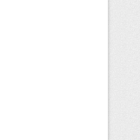
вгуста 2026 г. 09:52
155
жар в Аксайском ущелье под Алматы
лностью ликвидирован спустя три дня
вгуста 2026 г. 08:51
221
нэкологии опровергло фото тигра
зле села в Алматинской области
вгуста 2026 г. 17:06
193
захстан стал лидером Центральной
ии в мировом рейтинге благополучия
вгуста 2026 г. 13:55
259
захстан может начать выпуск
ологичного топлива для самолетов:
лотный проект запустят в Алатау
вгуста 2026 г. 12:32
191