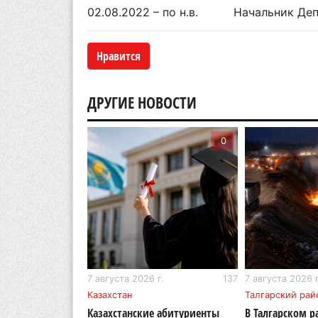
02.08.2022 – по н.в. Начальник Деп
Нравится
ДРУГИЕ НОВОСТИ
0
0
г.
268
7 августа 2026 г.
137
7 августа 2026 г
бласть
Казахстан
Талгарский рай
тигр вновь
Казахстанские абитуриенты
В Талгарском р