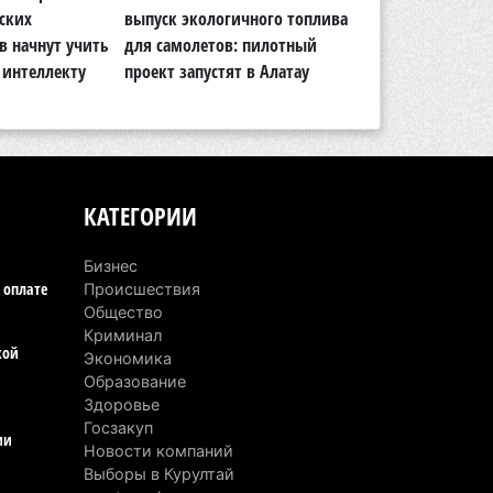
ртия «Әділет» предложила превратить
нских
выпуск экологичного топлива
лицензии 350 с
иверситеты в центры технологий и
в начнут учить
для самолетов: пилотный
компаниям
вых рабочих мест
 интеллекту
проект запустят в Алатау
вгуста 2026 г. 15:11
169
Алматинской области назначили
вого председателя административного
да
КАТЕГОРИИ
вгуста 2026 г. 14:29
151
Бизнес
Алматинской области второй день не
 оплате
Происшествия
гут потушить пожар в Аксайском
Общество
елье
Криминал
кой
вгуста 2026 г. 13:02
223
Экономика
Образование
Алматы приостановили лицензии 350
Здоровье
Госзакуп
роительным компаниям
ии
Новости компаний
вгуста 2026 г. 12:06
252
Выборы в Курултай