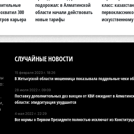
Па
роительные
подорожал: в Алматинской
класс: казахста
ун
охватил 300
области начали действовать
первокласснико
но
тров карьера
новые тарифы
искусственному
4 а
В 
но
су
СЛУЧАЙНЫЕ НОВОСТИ
4 а
15 февраля 2023 г. 18:26
В 
Мы
В Жетысуской области мошенница показывала поддельные чеки об
мо
о:
ущ
28 июля 2022 г. 09:09
Поставку дополнительных доз вакцин от КВИ ожидают в Алматинс
.
4 а
области: эпидситуация ухудшается
и,
а
В 
4 мая 2022 г. 22:29
ст
Все нормы о Первом Президенте полностью исключат из Конституц
4 а