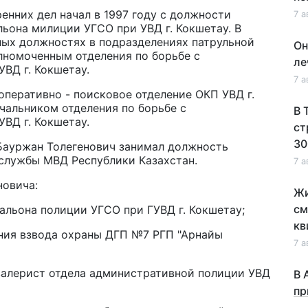
енних дел начал в 1997 году с должности
7 а
ьона милиции УГСО при УВД г. Кокшетау. В
чных должностях в подразделениях патрульной
Он
олномоченным отделения по борьбе с
ле
ВД г. Кокшетау.
7 а
оперативно - поисковое отделение ОКП УВД г.
ачальником отделения по борьбе с
В 
ВД г. Кокшетау.
ст
30
Бауржан Толегенович занимал должность
службы МВД Республики Казахстан.
7 а
новича:
Жи
см
тальона полиции УГСО при ГУВД г. Кокшетау;
кв
ления взвода охраны ДГП №7 РГП "Арнайы
7 а
авалерист отдела административной полиции УВД
В 
пр
по