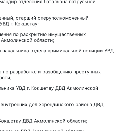
командир отделения батальона патрульной
6 а
ченный, старший оперуполномоченный
Пр
УВД г. Кокшетау;
Ал
деления по раскрытию имущественных
де
 Акмолинской области;
6 а
еля начальника отдела криминальной полиции УВД
Си
на
6 а
ела по разработке и разобщению преступных
асти;
Пе
чальника УВД г. Кокшетау ДВД Акмолинской
ка
уч
ла внутренних дел Зерендинского района ДВД
6 а
Ка
г. Кокшетау ДВД Акмолинской области;
не