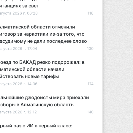
итанциях за свет
вгуста 2026 г. 06:28
118
Алматинской области отменили
иговор за наркотики из-за того, что
дсудимому не дали последнее слово
вгуста 2026 г. 17:04
130
оезд по БАКАД резко подорожал: в
матинской области начали
йствовать новые тарифы
вгуста 2026 г. 14:36
174
льнейшие дзюдоисты мира приехали
 сборы в Алматинскую область
вгуста 2026 г. 12:12
140
рвый раз с ИИ в первый класс:
захстанских первоклассников начнут