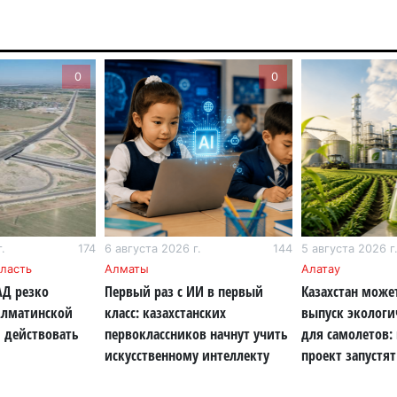
уч
6 а
0
0
Ка
не
6 а
По
по
6 а
.
174
6 августа 2026 г.
144
5 августа 2026 г
Ми
ласть
Алматы
Алатау
во
АД резко
Первый раз с ИИ в первый
Казахстан може
5 а
Алматинской
класс: казахстанских
выпуск экологи
 действовать
первоклассников начнут учить
для самолетов:
Ка
искусственному интеллекту
проект запустят
Аз
5 а