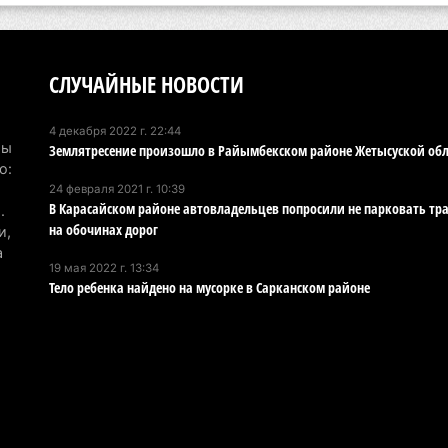
Ка
эк
пи
СЛУЧАЙНЫЕ НОВОСТИ
5 а
4 декабря 2022 г. 22:44
Ту
Мы
Землятресение произошло в Райымбекском районе Жетысуской об
эв
о:
24 февраля 2021 г. 10:39
об
В Карасайском районе автовладельцев попросили не парковать тр
.
5 а
на обочинах дорог
и,
а
Хо
19 мая 2022 г. 13:34
Тело ребенка найдено на мусорке в Сарканском районе
ре
сп
5 а
В 
пр
и 