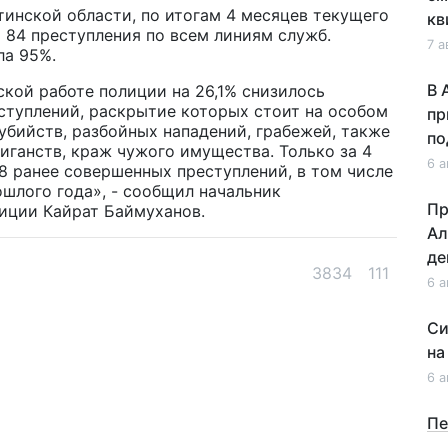
инской области, по итогам 4 месяцев текущего
кв
 84 преступления по всем линиям служб.
7 а
ла 95%.
В 
кой работе полиции на 26,1% снизилось
ступлений, раскрытие которых стоит на особом
пр
убийств, разбойных нападений, грабежей, также
по
иганств, краж чужого имущества. Только за 4
6 а
8 ранее совершенных преступлений, в том числе
ошлого года», - сообщил начальник
Пр
иции Кайрат Баймуханов.
Ал
де
3834
111
6 а
Си
на
6 а
Пе
ка