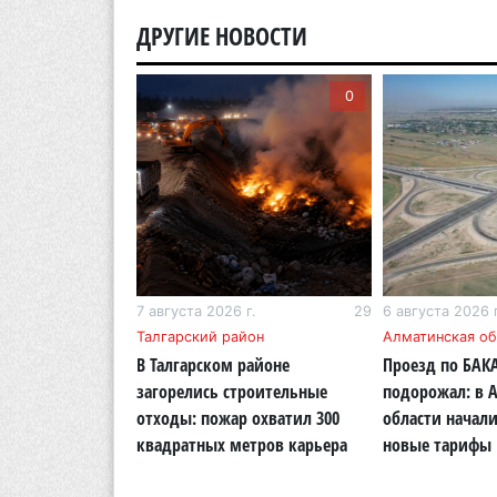
ДРУГИЕ НОВОСТИ
0
0
г.
320
7 августа 2026 г.
29
6 августа 2026 г
Талгарский район
Алматинская об
Курултай можно
В Талгарском районе
Проезд по БАК
совать «Против
загорелись строительные
подорожал: в 
отходы: пожар охватил 300
области начали
квадратных метров карьера
новые тарифы