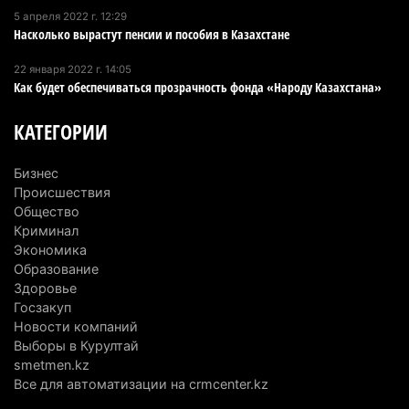
«От экспорта сырья - к сложным
5 апреля 2022 г. 12:29
производствам»: партия «Әділет» представила в
Насколько вырастут пенсии и пособия в Казахстане
Актобе план диверсификации
22 января 2022 г. 14:05
3 августа 2026 г. 20:46
151
Как будет обеспечиваться прозрачность фонда «Народу Казахстана»
Солдат-срочник выпал из окна четвертого этажа
КАТЕГОРИИ
казармы в Конаеве
3 августа 2026 г. 18:08
169
Бизнес
Происшествия
Спустя 78 лет тигр вновь вернулся в дикую
Общество
природу Алматинской области
Криминал
3 августа 2026 г. 16:16
238
Экономика
Образование
Кыргызстан обогнал Казахстан по темпам роста
Здоровье
сельского хозяйства. Что это значит для
Госзакуп
Новости компаний
Алматинской области
Выборы в Курултай
3 августа 2026 г. 15:43
147
smetmen.kz
Все для автоматизации на crmcenter.kz
На выборах в Курултай можно будет