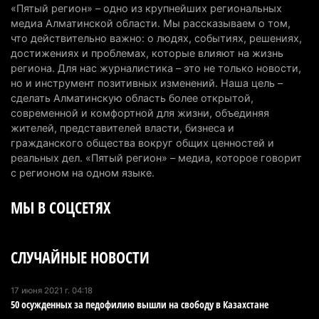
4 августа 2026 г. 14:29
120
«Пятый регион» – одно из крупнейших региональных
медиа Алматинской области. Мы рассказываем о том,
В Алматинской области второй день не могут
что действительно важно: о людях, событиях, решениях,
потушить пожар в Аксайском ущелье
достижениях и проблемах, которые влияют на жизнь
региона. Для нас журналистика – это не только новости,
4 августа 2026 г. 13:02
198
но и инструмент позитивных изменений. Наша цель –
сделать Алматинскую область более открытой,
В Алматы приостановили лицензии 350
современной и комфортной для жизни, объединяя
строительным компаниям
жителей, представителей власти, бизнеса и
4 августа 2026 г. 12:06
224
гражданского общества вокруг общих ценностей и
реальных дел. «Пятый регион» – медиа, которое говорит
В команде акима Алатау новое назначение: кто
с регионом на одном языке.
возглавил аппарат города
МЫ В СОЦСЕТЯХ
4 августа 2026 г. 11:40
138
Выборы в Курултай: Алматинская область вошла
СЛУЧАЙНЫЕ НОВОСТИ
в число регионов с самым большим
количеством избирателей
4 августа 2026 г. 09:09
188
17 июня 2021 г. 04:18
50 осужденных за педофилию вышли на свободу в Казахстане