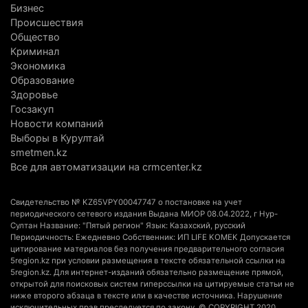
Бизнес
5 августа 2026 г. 17:06
222
Происшествия
Общество
Казахстан стал лидером Центральной Азии в
Криминал
мировом рейтинге благополучия
Экономика
Образование
5 августа 2026 г. 13:55
290
Здоровье
Госзакуп
Казахстан может начать выпуск экологичного
Новости компаний
топлива для самолетов: пилотный проект
Выборы в Курултай
запустят в Алатау
smetmen.kz
5 августа 2026 г. 12:32
224
Все для автоматизации на crmcenter.kz
Туриста с тяжелыми травмами эвакуировали в
Свидетельство № KZ65VPY00047747 о постановке на учет
горах Алматинской области после камнепада
периодического сетевого издания Выдана МИОР 08.04.2022, г Нур-
Султан Название: "Пятый регион" Язык: Казахский, русский
5 августа 2026 г. 11:23
189
Периодичность: Ежедневно Собственник: ИП LIFE KOMEK Допускается
цитирование материалов без получения предварительного согласия
Хозяина собак, едва не загрызших ребенка в
5region.kz при условии размещения в тексте обязательной ссылки на
5region.kz. Для интернет-изданий обязательно размещение прямой,
Алматинской области, судят спустя год после
открытой для поисковых систем гиперссылки на цитируемые статьи не
трагедии
ниже второго абзаца в тексте или в качестве источника. Нарушение
исключительных прав преследуется по закону. © COPYRIGHT 2020