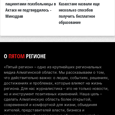
В Талгарском районе загорелись строительные
пациентами психбольницы в
Казахстане назвали еще
у
отходы: пожар охватил 300 квадратных метров
Актасе не подтвердилось -
несколько способов
о
карьера
в
Минздрав
получить бесплатное
образование
7 августа 2026 г. 09:52
207
Жители Алматы и Алматинской области смогут
увидеть долги своего дома в квитанциях за свет
7 августа 2026 г. 06:28
267
О
ПЯТОМ
РЕГИОНЕ
В Алматинской области отменили приговор за
наркотики из-за того, что подсудимому не дали
«Пятый регион» – одно из крупнейших региональных
последнее слово
медиа Алматинской области. Мы рассказываем о том,
6 августа 2026 г. 17:04
160
что действительно важно: о людях, событиях, решениях,
достижениях и проблемах, которые влияют на жизнь
Проезд по БАКАД резко подорожал: в
региона. Для нас журналистика – это не только новости,
но и инструмент позитивных изменений. Наша цель –
Алматинской области начали действовать новые
сделать Алматинскую область более открытой,
тарифы
современной и комфортной для жизни, объединяя
6 августа 2026 г. 14:36
230
жителей, представителей власти, бизнеса и