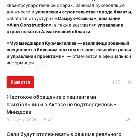
квазигосударственной сферах. Занимал руководящие
должности в
управлении строительства города Алматы
,
работал в структурах
«Самрук-Казына»
,
компании
«Alan Construction»
, а также возглавлял
управление
строительства Алматинской области
.
«Мухамеджарип Курмангалиев — квалифицированный
специалист с большим опытом в строительной отрасли
и управлении проектами»,
— отмечается в официальной
информации.
Нравится
1651
0
Жестокое обращение с пациентами
психбольницы в Актасе не подтвердилось -
Минздрав
9 августа 2026 г. 15:42
48
Сели будут отслеживать в режиме реального