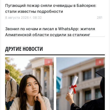
Пугающий пожар сняли очевидцы в Байсерке:
стали известны подробности
8 августа 2026 г. 08:32
281
Звонил по ночам и писал в WhatsApp: жителя
Алматинской области осудили за сталкинг
8 августа 2026 г. 08:04
181
ДРУГИЕ НОВОСТИ
На фоне строительного бума в Алматинской
области приостановили лицензии 149 компаний
0
0
7 августа 2026 г. 16:57
167
Казахстанские абитуриенты узнали, кто получил
образовательные гранты
7 августа 2026 г. 15:24
225
Онкопациентов в Алматинской области лечат в
морских контейнерах