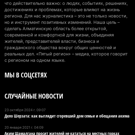
6 августа 2026 г. 14:36
227
что действительно важно: о людях, событиях, решениях,
достижениях и проблемах, которые влияют на жизнь
Сильнейшие дзюдоисты мира приехали на
региона. Для нас журналистика – это не только новости,
но и инструмент позитивных изменений. Наша цель –
сборы в Алматинскую область
сделать Алматинскую область более открытой,
6 августа 2026 г. 12:12
184
современной и комфортной для жизни, объединяя
жителей, представителей власти, бизнеса и
Первый раз с ИИ в первый класс: казахстанских
гражданского общества вокруг общих ценностей и
первоклассников начнут учить искусственному
реальных дел. «Пятый регион» – медиа, которое говорит
интеллекту
с регионом на одном языке.
6 августа 2026 г. 10:47
184
МЫ В СОЦСЕТЯХ
Казахстанцы назвали доход, при котором не
считают себя бедными
СЛУЧАЙНЫЕ НОВОСТИ
6 августа 2026 г. 09:52
171
Пожар в Аксайском ущелье под Алматы
23 октября 2024 г. 09:07
Дело Шерзата: как выглядит сгоревший дом семьи и обещания акима
полностью ликвидирован спустя три дня
6 августа 2026 г. 08:51
247
20 января 2021 г. 04:09
Аким Шамалгана просит жителей не кататься на местных горках