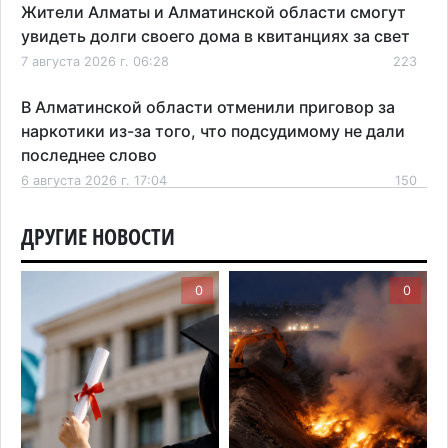
Жители Алматы и Алматинской области смогут
увидеть долги своего дома в квитанциях за свет
7 августа 2026 г. 06:28
223
В Алматинской области отменили приговор за
наркотики из-за того, что подсудимому не дали
последнее слово
6 августа 2026 г. 17:04
150
Проезд по БАКАД резко подорожал: в
ДРУГИЕ НОВОСТИ
Алматинской области начали действовать новые
тарифы
0
0
6 августа 2026 г. 14:36
202
Сильнейшие дзюдоисты мира приехали на
сборы в Алматинскую область
6 августа 2026 г. 12:12
167
Первый раз с ИИ в первый класс: казахстанских