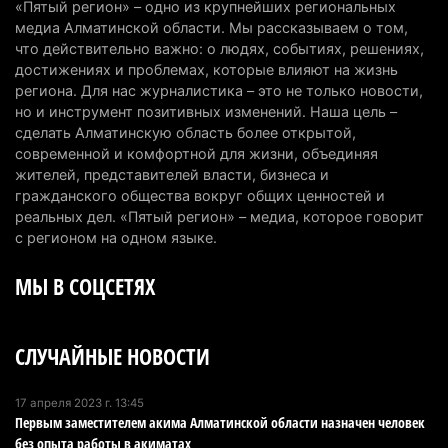
«Пятый регион» – одно из крупнейших региональных
медиа Алматинской области. Мы рассказываем о том,
Казахстан может начать выпуск экологичного
что действительно важно: о людях, событиях, решениях,
топлива для самолетов: пилотный проект
достижениях и проблемах, которые влияют на жизнь
запустят в Алатау
региона. Для нас журналистика – это не только новости,
но и инструмент позитивных изменений. Наша цель –
5 августа 2026 г. 12:32
197
сделать Алматинскую область более открытой,
современной и комфортной для жизни, объединяя
Туриста с тяжелыми травмами эвакуировали в
жителей, представителей власти, бизнеса и
горах Алматинской области после камнепада
гражданского общества вокруг общих ценностей и
5 августа 2026 г. 11:23
165
реальных дел. «Пятый регион» – медиа, которое говорит
с регионом на одном языке.
Хозяина собак, едва не загрызших ребенка в
МЫ В СОЦСЕТЯХ
Алматинской области, судят спустя год после
трагедии
5 августа 2026 г. 09:17
163
СЛУЧАЙНЫЕ НОВОСТИ
В Алматинской области запустят производство
катеров для Formula-1 H2O и откроют академию
17 апреля 2023 г. 13:45
Первым заместителем акима Алматинской области назначен человек
пилотов
без опыта работы в акиматах