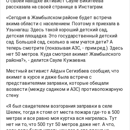
О своей находке активист Сауле Бикитеева
рассказала на своей странице в Инстаграм.
«Сегодня в Жамбылском районе будет встреча
акима области с населением. Поэтому я приехала в
Узынагаш. Здесь такой хороший детский сад,
детская площадка. Это государственный детский
сад. Большой сад, сколько в нем учатся дети? А
теперь смотрите (показывая АЗС, - прим.ред.). Здесь
нет 50 метров. Куда смотрел акимат Жамбылского
района?», - делится Сауле Кужаевна.
Местный активист Айдын Сегизбаев сообщил, что
акимат в курсе и даже была встреча с
представителями заправки, которые обещали
возвести (между садиком и АЗС) противопожарную
стену.
«Я был свидетелем возгорания заправки в селе
Шелек, тогда я стоял от места пожара где-то в 500
метрах и все равно моя куртка вся нагрелась. Тут
нет ни то, что 500 тут 50 метров даже нет. А что,