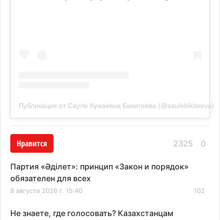
Публикация от Сауле Кужаевна Бикитеева (@saulebikiteeva)
Нравится
2325
0
Партия «Әділет»: принцип «Закон и порядок»
обязателен для всех
8 августа 2026 г. 15:40
102
Не знаете, где голосовать? Казахстанцам