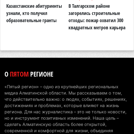
Проезд по БАКАД резко подорожал: в
Казахстанские абитуриенты
В Талгарском районе
П
Алматинской области начали действовать новые
узнали, кто получил
загорелись строительные
п
тарифы
образовательные гранты
отходы: пожар охватил 300
о
квадратных метров карьера
н
6 августа 2026 г. 14:36
213
Сильнейшие дзюдоисты мира приехали на
сборы в Алматинскую область
6 августа 2026 г. 12:12
177
Первый раз с ИИ в первый класс: казахстанских
О
ПЯТОМ
РЕГИОНЕ
первоклассников начнут учить искусственному
интеллекту
«Пятый регион» – одно из крупнейших региональных
6 августа 2026 г. 10:47
174
медиа Алматинской области. Мы рассказываем о том,
что действительно важно: о людях, событиях, решениях,
Казахстанцы назвали доход, при котором не
достижениях и проблемах, которые влияют на жизнь
считают себя бедными
региона. Для нас журналистика – это не только новости,
но и инструмент позитивных изменений. Наша цель –
6 августа 2026 г. 09:52
164
сделать Алматинскую область более открытой,
современной и комфортной для жизни, объединяя
Пожар в Аксайском ущелье под Алматы