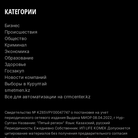
5 августа 2026 г. 11:23
183
КАТЕГОРИИ
Хозяина собак, едва не загрызших ребенка в
Алматинской области, судят спустя год после
Бизнес
трагедии
Происшествия
5 августа 2026 г. 09:17
174
Общество
Криминал
В Алматинской области запустят производство
Экономика
Образование
катеров для Formula-1 H2O и откроют академию
Здоровье
пилотов
Госзакуп
5 августа 2026 г. 08:29
202
Новости компаний
Выборы в Курултай
В Alatau City Authority назначили нового
smetmen.kz
директора по коммуникациям
Все для автоматизации на crmcenter.kz
4 августа 2026 г. 20:22
114
Свидетельство № KZ65VPY00047747 о постановке на учет
Партия «Әділет» предложила превратить
периодического сетевого издания Выдана МИОР 08.04.2022, г Нур-
Султан Название: "Пятый регион" Язык: Казахский, русский
университеты в центры технологий и новых
Периодичность: Ежедневно Собственник: ИП LIFE KOMEK Допускается
рабочих мест
цитирование материалов без получения предварительного согласия