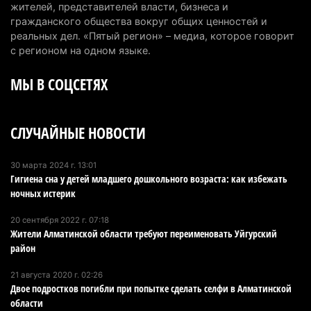
жителей, представителей власти, бизнеса и
полностью ликвидирован спустя три дня
гражданского общества вокруг общих ценностей и
6 августа 2026 г. 08:51
238
реальных дел. «Пятый регион» – медиа, которое говорит
с регионом на одном языке.
Минэкологии опровергло фото тигра возле села
МЫ В СОЦСЕТЯХ
в Алматинской области
5 августа 2026 г. 17:06
211
СЛУЧАЙНЫЕ НОВОСТИ
Казахстан стал лидером Центральной Азии в
мировом рейтинге благополучия
5 августа 2026 г. 13:55
277
30 марта 2024 г. 13:01
Гигиена сна у детей младшего дошкольного возраста: как избежать
ночных истерик
Казахстан может начать выпуск экологичного
топлива для самолетов: пилотный проект
20 сентября 2022 г. 07:18
запустят в Алатау
Жители Алматинской области требуют переименовать Уйгурский
район
5 августа 2026 г. 12:32
212
21 августа 2020 г. 02:26
Туриста с тяжелыми травмами эвакуировали в
Двое подростков погибли при попытке сделать селфи в Алматинской
горах Алматинской области после камнепада
области