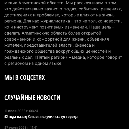
медиа Алматинской области. Мы рассказываем о том,
Казахстан может начать выпуск экологичного
что действительно важно: о людях, событиях, решениях,
топлива для самолетов: пилотный проект
достижениях и проблемах, которые влияют на жизнь
запустят в Алатау
региона. Для нас журналистика – это не только новости,
но и инструмент позитивных изменений. Наша цель –
5 августа 2026 г. 12:32
191
сделать Алматинскую область более открытой,
современной и комфортной для жизни, объединяя
Туриста с тяжелыми травмами эвакуировали в
жителей, представителей власти, бизнеса и
горах Алматинской области после камнепада
гражданского общества вокруг общих ценностей и
5 августа 2026 г. 11:23
162
реальных дел. «Пятый регион» – медиа, которое говорит
с регионом на одном языке.
Хозяина собак, едва не загрызших ребенка в
МЫ В СОЦСЕТЯХ
Алматинской области, судят спустя год после
трагедии
5 августа 2026 г. 09:17
161
СЛУЧАЙНЫЕ НОВОСТИ
В Алматинской области запустят производство
катеров для Formula-1 H2O и откроют академию
11 июля 2022 г. 09:24
52 года назад Конаев получил статус города
пилотов
5 августа 2026 г. 08:29
181
27 июля 2023 г. 11:41