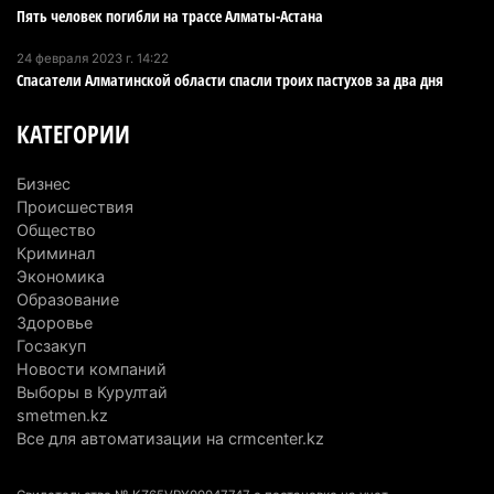
Пять человек погибли на трассе Алматы-Астана
В Alatau City Authority назначили нового
директора по коммуникациям
24 февраля 2023 г. 14:22
Спасатели Алматинской области спасли троих пастухов за два дня
4 августа 2026 г. 20:22
98
КАТЕГОРИИ
Партия «Әділет» предложила превратить
университеты в центры технологий и новых
Бизнес
рабочих мест
Происшествия
4 августа 2026 г. 15:11
168
Общество
Криминал
В Алматинской области назначили нового
Экономика
председателя административного суда
Образование
Здоровье
4 августа 2026 г. 14:29
151
Госзакуп
Новости компаний
В Алматинской области второй день не могут
Выборы в Курултай
потушить пожар в Аксайском ущелье
smetmen.kz
4 августа 2026 г. 13:02
222
Все для автоматизации на crmcenter.kz
В Алматы приостановили лицензии 350