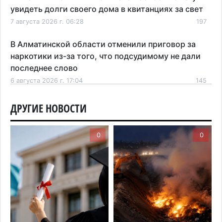
увидеть долги своего дома в квитанциях за свет
7 августа 2026 г. 06:28
197
В Алматинской области отменили приговор за
наркотики из-за того, что подсудимому не дали
последнее слово
6 августа 2026 г. 17:04
145
Проезд по БАКАД резко подорожал: в
ДРУГИЕ НОВОСТИ
Алматинской области начали действовать новые
тарифы
0
0
6 августа 2026 г. 14:36
195
Сильнейшие дзюдоисты мира приехали на
сборы в Алматинскую область
6 августа 2026 г. 12:12
155
Первый раз с ИИ в первый класс: казахстанских
первоклассников начнут учить искусственному