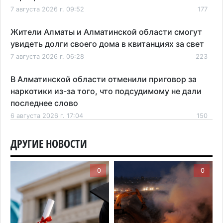
7 августа 2026 г. 09:52
177
Жители Алматы и Алматинской области смогут
увидеть долги своего дома в квитанциях за свет
7 августа 2026 г. 06:28
223
В Алматинской области отменили приговор за
наркотики из-за того, что подсудимому не дали
последнее слово
6 августа 2026 г. 17:04
150
Проезд по БАКАД резко подорожал: в
ДРУГИЕ НОВОСТИ
Алматинской области начали действовать новые
тарифы
0
0
6 августа 2026 г. 14:36
202
Сильнейшие дзюдоисты мира приехали на
сборы в Алматинскую область
6 августа 2026 г. 12:12
167