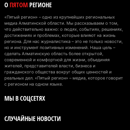
О
ПЯТОМ
РЕГИОНЕ
мировом рейтинге благополучия
5 августа 2026 г. 13:55
260
«Пятый регион» – одно из крупнейших региональных
медиа Алматинской области. Мы рассказываем о том,
Казахстан может начать выпуск экологичного
что действительно важно: о людях, событиях, решениях,
топлива для самолетов: пилотный проект
достижениях и проблемах, которые влияют на жизнь
запустят в Алатау
региона. Для нас журналистика – это не только новости,
но и инструмент позитивных изменений. Наша цель –
5 августа 2026 г. 12:32
197
сделать Алматинскую область более открытой,
современной и комфортной для жизни, объединяя
Туриста с тяжелыми травмами эвакуировали в
жителей, представителей власти, бизнеса и
горах Алматинской области после камнепада
гражданского общества вокруг общих ценностей и
5 августа 2026 г. 11:23
165
реальных дел. «Пятый регион» – медиа, которое говорит
с регионом на одном языке.
Хозяина собак, едва не загрызших ребенка в
МЫ В СОЦСЕТЯХ
Алматинской области, судят спустя год после
трагедии
5 августа 2026 г. 09:17
163
СЛУЧАЙНЫЕ НОВОСТИ
В Алматинской области запустят производство