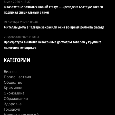
катеров для Formula-1 H2O и откроют академию
8 мая 2026 г. 17:37
В Казахстане появится новый статус — «резидент Алатау»: Токаев
пилотов
подписал специальный закон
5 августа 2026 г. 08:29
185
19 октября 2021 г. 08:46
В Alatau City Authority назначили нового
Жителям дома в Талгаре закрасили окна во время ремонта фасада
директора по коммуникациям
20 февраля 2025 г. 13:34
4 августа 2026 г. 20:22
103
Прокуратура выявила незаконные досмотры товаров у крупных
налогоплательщиков
Партия «Әділет» предложила превратить
университеты в центры технологий и новых
КАТЕГОРИИ
рабочих мест
4 августа 2026 г. 15:11
174
Бизнес
Происшествия
В Алматинской области назначили нового
Общество
председателя административного суда
Криминал
Экономика
4 августа 2026 г. 14:29
155
Образование
Здоровье
В Алматинской области второй день не могут
Госзакуп
потушить пожар в Аксайском ущелье
Новости компаний