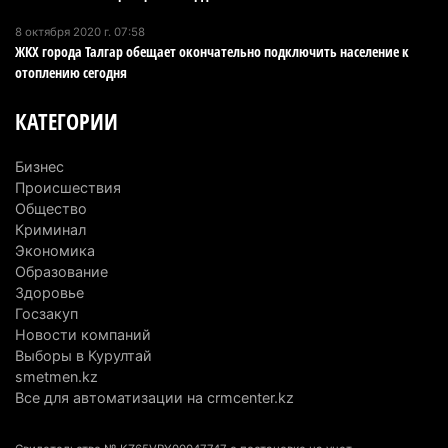
5 августа 2026 г. 11:23
168
8 октября 2020 г. 07:58
ЖКХ города Талгар обещает окончательно подключить население к
Хозяина собак, едва не загрызших ребенка в
отоплению сегодня
Алматинской области, судят спустя год после
трагедии
КАТЕГОРИИ
5 августа 2026 г. 09:17
167
Бизнес
В Алматинской области запустят производство
Происшествия
катеров для Formula-1 H2O и откроют академию
Общество
пилотов
Криминал
Экономика
5 августа 2026 г. 08:29
193
Образование
Здоровье
В Alatau City Authority назначили нового
Госзакуп
директора по коммуникациям
Новости компаний
4 августа 2026 г. 20:22
107
Выборы в Курултай
smetmen.kz
Партия «Әділет» предложила превратить
Все для автоматизации на crmcenter.kz
университеты в центры технологий и новых
рабочих мест