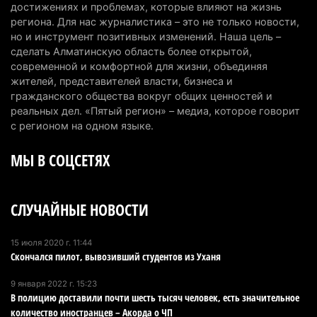
Пожар в Аксайском ущелье под Алматы
достижениях и проблемах, которые влияют на жизнь
полностью ликвидирован спустя три дня
региона. Для нас журналистика – это не только новости,
но и инструмент позитивных изменений. Наша цель –
6 августа 2026 г. 08:51
234
сделать Алматинскую область более открытой,
современной и комфортной для жизни, объединяя
Минэкологии опровергло фото тигра возле села
жителей, представителей власти, бизнеса и
в Алматинской области
гражданского общества вокруг общих ценностей и
5 августа 2026 г. 17:06
203
реальных дел. «Пятый регион» – медиа, которое говорит
с регионом на одном языке.
Казахстан стал лидером Центральной Азии в
МЫ В СОЦСЕТЯХ
мировом рейтинге благополучия
5 августа 2026 г. 13:55
261
СЛУЧАЙНЫЕ НОВОСТИ
Казахстан может начать выпуск экологичного
топлива для самолетов: пилотный проект
запустят в Алатау
15 июля 2020 г. 11:44
Скончался пилот, вывозивший студентов из Уханя
5 августа 2026 г. 12:32
202
9 января 2022 г. 15:23
Туриста с тяжелыми травмами эвакуировали в
В полицию доставили почти шесть тысяч человек, есть значительное
горах Алматинской области после камнепада
количество иностранцев – Акорда о ЧП