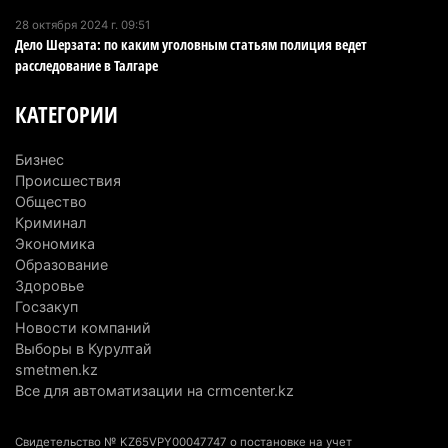
В Alatau City Authority назначили нового
директора по коммуникациям
28 октября 2024 г. 09:51
Дело Шерзата: по каким уголовным статьям полиция ведет
4 августа 2026 г. 20:22
103
расследование в Талгаре
Партия «Әділет» предложила превратить
КАТЕГОРИИ
университеты в центры технологий и новых
рабочих мест
Бизнес
4 августа 2026 г. 15:11
171
Происшествия
Общество
В Алматинской области назначили нового
Криминал
председателя административного суда
Экономика
Образование
4 августа 2026 г. 14:29
153
Здоровье
Госзакуп
В Алматинской области второй день не могут
Новости компаний
потушить пожар в Аксайском ущелье
Выборы в Курултай
4 августа 2026 г. 13:02
224
smetmen.kz
Все для автоматизации на crmcenter.kz
В Алматы приостановили лицензии 350
строительным компаниям
Свидетельство № KZ65VPY00047747 о постановке на учет