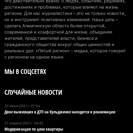
что действительно важно: о людях, событиях, решениях,
топлива для самолетов: пилотный проект
достижениях и проблемах, которые влияют на жизнь
запустят в Алатау
региона. Для нас журналистика – это не только новости,
но и инструмент позитивных изменений. Наша цель –
5 августа 2026 г. 12:32
194
сделать Алматинскую область более открытой,
современной и комфортной для жизни, объединяя
Туриста с тяжелыми травмами эвакуировали в
жителей, представителей власти, бизнеса и
горах Алматинской области после камнепада
гражданского общества вокруг общих ценностей и
5 августа 2026 г. 11:23
165
реальных дел. «Пятый регион» – медиа, которое говорит
с регионом на одном языке.
Хозяина собак, едва не загрызших ребенка в
МЫ В СОЦСЕТЯХ
Алматинской области, судят спустя год после
трагедии
5 августа 2026 г. 09:17
162
СЛУЧАЙНЫЕ НОВОСТИ
В Алматинской области запустят производство
катеров для Formula-1 H2O и откроют академию
20 июня 2021 г. 07:04
Двое выживших в ДТП на Кульджинке находятся в реанимации
пилотов
5 августа 2026 г. 08:29
184
27 апреля 2021 г. 04:42
Модернизация по цене квартиры