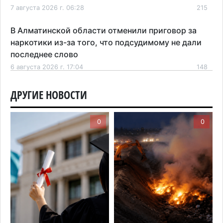
7 августа 2026 г. 06:28
215
В Алматинской области отменили приговор за
наркотики из-за того, что подсудимому не дали
последнее слово
6 августа 2026 г. 17:04
148
Проезд по БАКАД резко подорожал: в
ДРУГИЕ НОВОСТИ
Алматинской области начали действовать новые
тарифы
0
0
6 августа 2026 г. 14:36
200
Сильнейшие дзюдоисты мира приехали на
сборы в Алматинскую область
6 августа 2026 г. 12:12
165
Первый раз с ИИ в первый класс: казахстанских
первоклассников начнут учить искусственному
интеллекту