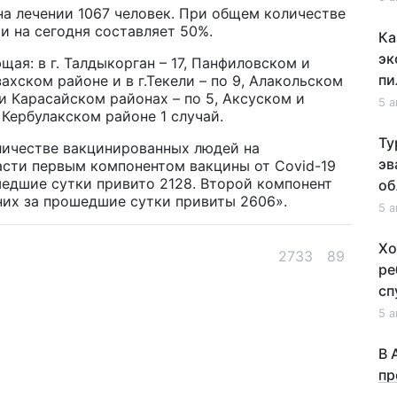
на лечении 1067 человек. При общем количестве
и на сегодня составляет 50%.
Ка
эк
ая: в г. Талдыкорган – 17, Панфиловском и
пи
ахском районе и в г.Текели – по 9, Алакольском
 и Карасайском районах – по 5, Аксуском и
5 а
 Кербулакском районе 1 случай.
Ту
оличестве вакцинированных людей на
эв
асти первым компонентом вакцины от Covid-19
ошедшие сутки привито 2128. Второй компонент
об
них за прошедшие сутки привиты 2606».
5 а
Хо
2733
89
ре
сп
5 а
В 
пр
и 