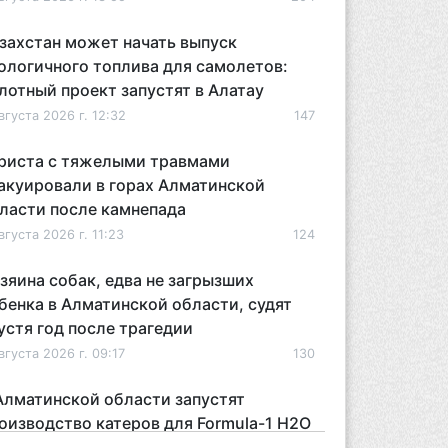
захстан может начать выпуск
ологичного топлива для самолетов:
лотный проект запустят в Алатау
вгуста 2026 г. 12:32
147
риста с тяжелыми травмами
акуировали в горах Алматинской
ласти после камнепада
вгуста 2026 г. 11:23
124
зяина собак, едва не загрызших
бенка в Алматинской области, судят
устя год после трагедии
вгуста 2026 г. 09:17
130
Алматинской области запустят
оизводство катеров для Formula-1 H2O
откроют академию пилотов