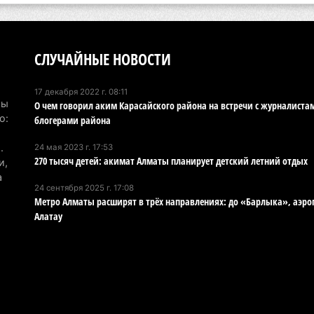
ущ
4 а
В 
СЛУЧАЙНЫЕ НОВОСТИ
ст
4 а
17 декабря 2022 г. 08:11
Мы
О чем говорил аким Карасайского района на встречи с журналиста
В 
о:
блогерами района
на
.
24 мая 2023 г. 17:53
го
270 тысяч детей: акимат Алматы планирует детский летний отдых
и,
4 а
а
24 сентября 2025 г. 17:08
Метро Алматы расширят в трёх направлениях: до «Барлыка», аэро
Вы
Алатау
об
бо
4 а
«О
пр