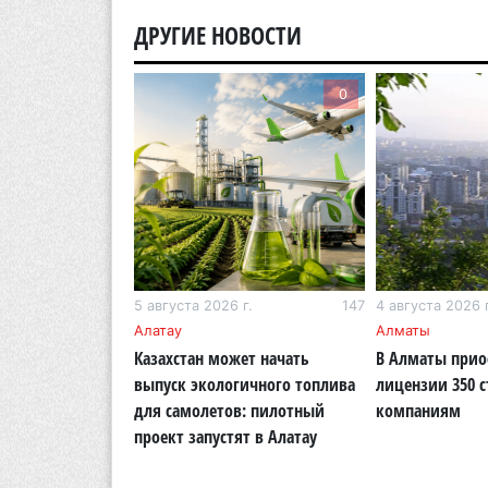
ДРУГИЕ НОВОСТИ
0
0
г.
266
5 августа 2026 г.
147
4 августа 2026 г
Алатау
Алматы
ожет остаться
Казахстан может начать
В Алматы прио
оды до октября
выпуск экологичного топлива
лицензии 350 
для самолетов: пилотный
компаниям
проект запустят в Алатау