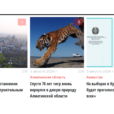
5 а
В 
0
0
ди
4 а
Па
ун
но
4 а
.
219
3 августа 2026 г.
234
3 августа 2026 г
В 
Алматинская область
Казахстан
но
становили
Спустя 78 лет тигр вновь
На выборах в К
су
строительным
вернулся в дикую природу
будет проголос
4 а
Алматинской области
всех»
В 
мо