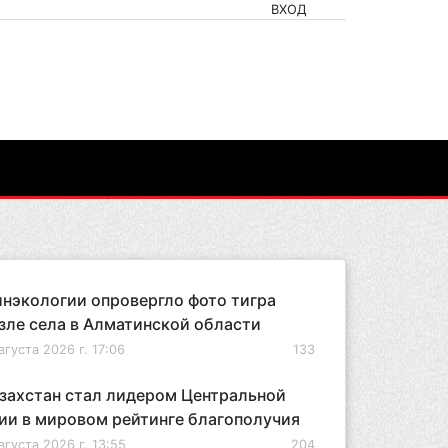
ВХОД
нэкологии опровергло фото тигра
зле села в Алматинской области
вгуста 2026 г. 17:06
133
захстан стал лидером Центральной
ии в мировом рейтинге благополучия
вгуста 2026 г. 13:55
204