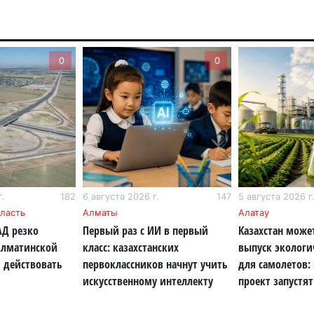
6 а
Пе
0
0
ка
уч
6 а
Ка
не
6 а
.
182
6 августа 2026 г.
147
5 августа 2026 г
По
ласть
Алматы
Алатау
по
АД резко
Первый раз с ИИ в первый
Казахстан може
6 а
Алматинской
класс: казахстанских
выпуск экологи
 действовать
первоклассников начнут учить
для самолетов:
Ми
искусственному интеллекту
проект запустят
во
5 а