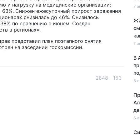
ию и нагрузку на медицинские организации:
7 а
 63%. Снижен ежесуточный прирост заражения
ационарах снизилась до 46%. Снизилось
Жи
 38% по сравнению с июнем. Создан
см
тв в регионах».
кв
рав представил план поэтапного снятия
7 а
отрен на заседании госкомиссии.
В 
пр
по
2848
153
6 а
Пр
Ал
де
6 а
Си
на