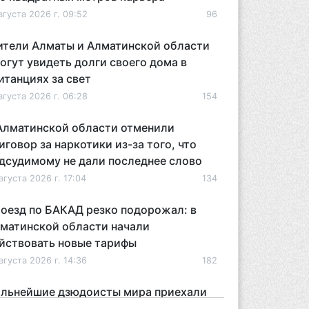
вгуста 2026 г. 09:52
96
тели Алматы и Алматинской области
огут увидеть долги своего дома в
итанциях за свет
вгуста 2026 г. 06:28
154
Алматинской области отменили
иговор за наркотики из-за того, что
дсудимому не дали последнее слово
вгуста 2026 г. 17:04
134
оезд по БАКАД резко подорожал: в
матинской области начали
йствовать новые тарифы
вгуста 2026 г. 14:36
182
льнейшие дзюдоисты мира приехали
 сборы в Алматинскую область