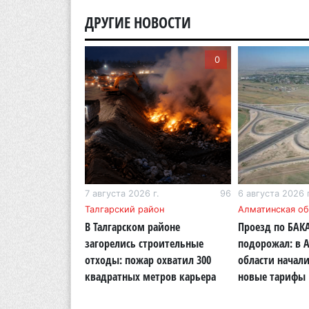
ДРУГИЕ НОВОСТИ
0
0
г.
321
7 августа 2026 г.
96
6 августа 2026 г
Талгарский район
Алматинская об
Курултай можно
В Талгарском районе
Проезд по БАК
совать «Против
загорелись строительные
подорожал: в 
отходы: пожар охватил 300
области начали
квадратных метров карьера
новые тарифы