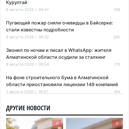
Курултай
8 августа 2026 г. 09:47
168
Пугающий пожар сняли очевидцы в Байсерке:
стали известны подробности
8 августа 2026 г. 08:32
265
Звонил по ночам и писал в WhatsApp: жителя
Алматинской области осудили за сталкинг
8 августа 2026 г. 08:04
175
На фоне строительного бума в Алматинской
области приостановили лицензии 149 компаний
7 августа 2026 г. 16:57
164
Казахстанские абитуриенты узнали, кто получил
ДРУГИЕ НОВОСТИ
образовательные гранты
7 августа 2026 г. 15:24
221
0
0