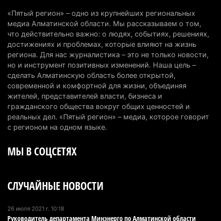
4 августа 2026 г. 14:29
120
«Пятый регион» – одно из крупнейших региональных
медиа Алматинской области. Мы рассказываем о том,
В Алматинской области второй день не могут
что действительно важно: о людях, событиях, решениях,
потушить пожар в Аксайском ущелье
достижениях и проблемах, которые влияют на жизнь
региона. Для нас журналистика – это не только новости,
4 августа 2026 г. 13:02
198
но и инструмент позитивных изменений. Наша цель –
сделать Алматинскую область более открытой,
В Алматы приостановили лицензии 350
современной и комфортной для жизни, объединяя
строительным компаниям
жителей, представителей власти, бизнеса и
4 августа 2026 г. 12:06
224
гражданского общества вокруг общих ценностей и
реальных дел. «Пятый регион» – медиа, которое говорит
В команде акима Алатау новое назначение: кто
с регионом на одном языке.
возглавил аппарат города
МЫ В СОЦСЕТЯХ
4 августа 2026 г. 11:40
138
Выборы в Курултай: Алматинская область вошла
СЛУЧАЙНЫЕ НОВОСТИ
в число регионов с самым большим
количеством избирателей
4 августа 2026 г. 09:09
188
26 июля 2021 г. 10:18
Руководитель департамента Минэнерго по Алматинской области