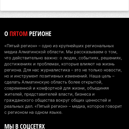
Хозяина собак, едва не загрызших ребенка в
Алматинской области, судят спустя год после
трагедии
5 августа 2026 г. 09:17
152
О
ПЯТОМ
РЕГИОНЕ
В Алматинской области запустят производство
катеров для Formula-1 H2O и откроют академию
«Пятый регион» – одно из крупнейших региональных
пилотов
медиа Алматинской области. Мы рассказываем о том,
5 августа 2026 г. 08:29
174
что действительно важно: о людях, событиях, решениях,
достижениях и проблемах, которые влияют на жизнь
В Alatau City Authority назначили нового
региона. Для нас журналистика – это не только новости,
но и инструмент позитивных изменений. Наша цель –
директора по коммуникациям
сделать Алматинскую область более открытой,
4 августа 2026 г. 20:22
98
современной и комфортной для жизни, объединяя
жителей, представителей власти, бизнеса и
Партия «Әділет» предложила превратить
гражданского общества вокруг общих ценностей и
университеты в центры технологий и новых
реальных дел. «Пятый регион» – медиа, которое говорит
рабочих мест
с регионом на одном языке.
4 августа 2026 г. 15:11
160
МЫ В СОЦСЕТЯХ