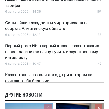
тарифы
6 августа 2026 г. 14:36
167
Сильнейшие дзюдоисты мира приехали на
сборы в Алматинскую область
6 августа 2026 г. 12:12
138
Первый раз с ИИ в первый класс: казахстанских
первоклассников начнут учить искусственному
интеллекту
6 августа 2026 г. 10:47
142
Казахстанцы назвали доход, при котором не
считают себя бедными
6 августа 2026 г. 09:52
147
ДРУГИЕ НОВОСТИ
Пожар в Аксайском ущелье под Алматы
полностью ликвидирован спустя три дня
0
0