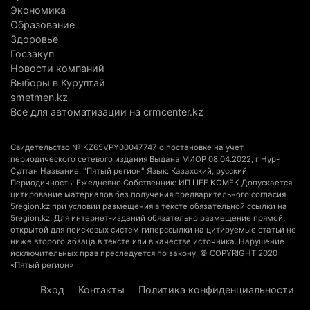
Экономика
4 августа 2026 г. 09:09
196
Образование
Здоровье
«От экспорта сырья - к сложным
Госзакуп
производствам»: партия «Әділет» представила в
Новости компаний
Актобе план диверсификации
Выборы в Курултай
3 августа 2026 г. 20:46
166
smetmen.kz
Все для автоматизации на crmcenter.kz
Солдат-срочник выпал из окна четвертого этажа
казармы в Конаеве
Свидетельство № KZ65VPY00047747 о постановке на учет
3 августа 2026 г. 18:08
192
периодического сетевого издания Выдана МИОР 08.04.2022, г Нур-
Султан Название: "Пятый регион" Язык: Казахский, русский
Периодичность: Ежедневно Собственник: ИП LIFE KOMEK Допускается
Спустя 78 лет тигр вновь вернулся в дикую
цитирование материалов без получения предварительного согласия
природу Алматинской области
5region.kz при условии размещения в тексте обязательной ссылки на
5region.kz. Для интернет-изданий обязательно размещение прямой,
3 августа 2026 г. 16:16
262
открытой для поисковых систем гиперссылки на цитируемые статьи не
ниже второго абзаца в тексте или в качестве источника. Нарушение
исключительных прав преследуется по закону. © COPYRIGHT 2020
Кыргызстан обогнал Казахстан по темпам роста
«Пятый регион»
сельского хозяйства. Что это значит для
Алматинской области
Вход
Контакты
Политика конфиденциальности
3 августа 2026 г. 15:43
161