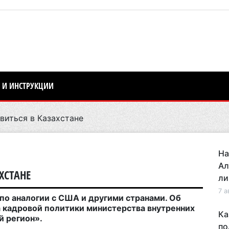
 И ИНСТРУКЦИИ
иться в Казахстане
На
Ал
ХСТАНЕ
ли
7 а
по аналогии с США и другими странами. Об
 кадровой политики министерства внутренних
Ка
й регион».
по