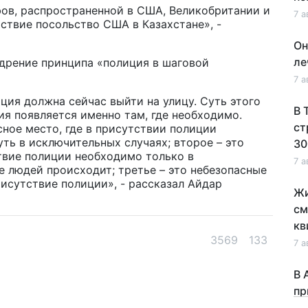
ов, распространенной в США, Великобритании и
7 а
йствие посольство США в Казахстане», -
Он
ле
едрение принципа «полиция в шаговой
7 а
иция должна сейчас выйти на улицу. Суть этого
В 
ия появляется именно там, где необходимо.
ст
сное место, где в присутствии полиции
ть в исключительных случаях; второе – это
30
ствие полиции необходимо только в
7 а
е людей происходит; третье – это небезопасные
исутствие полиции», - рассказал Айдар
Жи
см
кв
3569
133
7 а
В 
пр
по