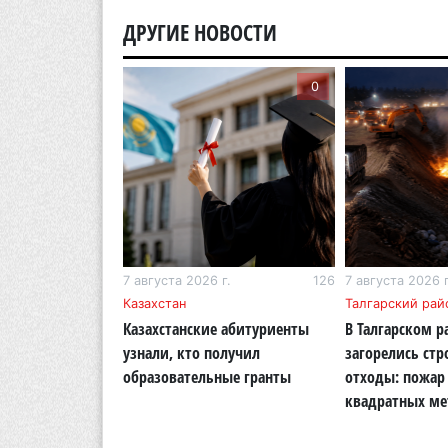
ДРУГИЕ НОВОСТИ
0
0
г.
268
7 августа 2026 г.
126
7 августа 2026 г
бласть
Казахстан
Талгарский рай
тигр вновь
Казахстанские абитуриенты
В Талгарском р
кую природу
узнали, кто получил
загорелись ст
области
образовательные гранты
отходы: пожар 
квадратных ме