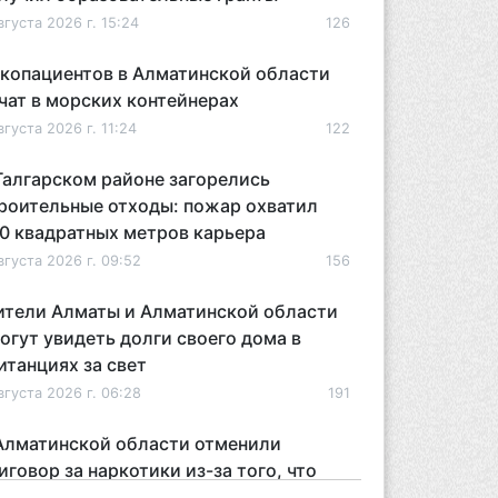
вгуста 2026 г. 15:24
126
копациентов в Алматинской области
чат в морских контейнерах
вгуста 2026 г. 11:24
122
Талгарском районе загорелись
роительные отходы: пожар охватил
0 квадратных метров карьера
вгуста 2026 г. 09:52
156
тели Алматы и Алматинской области
огут увидеть долги своего дома в
итанциях за свет
вгуста 2026 г. 06:28
191
Алматинской области отменили
иговор за наркотики из-за того, что
дсудимому не дали последнее слово