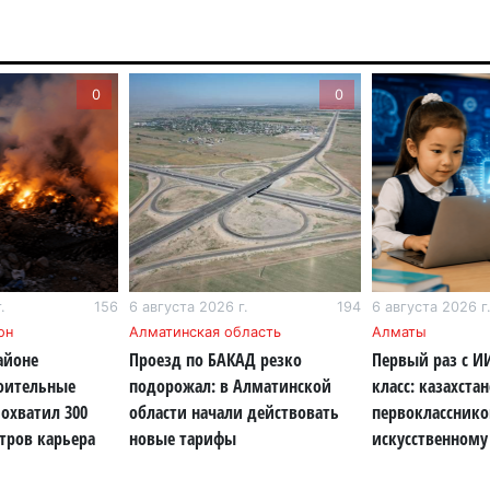
6 а
Пр
0
0
Ал
де
6 а
Си
на
6 а
.
156
6 августа 2026 г.
194
6 августа 2026 г
Пе
он
Алматинская область
Алматы
ка
айоне
Проезд по БАКАД резко
Первый раз с И
уч
роительные
подорожал: в Алматинской
класс: казахста
6 а
охватил 300
области начали действовать
первокласснико
тров карьера
новые тарифы
искусственному
Ка
не