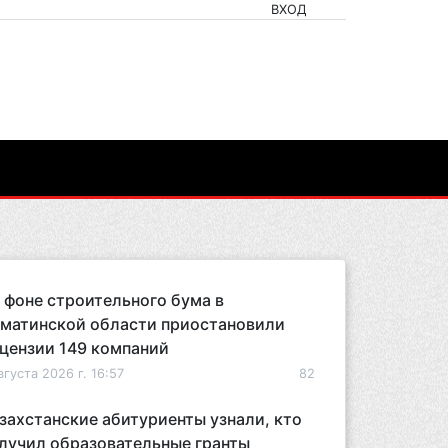
ВХОД
 фоне строительного бума в
матинской области приостановили
цензии 149 компаний
вгуста 2026 г. 16:57
82
захстанские абитуриенты узнали, кто
лучил образовательные гранты