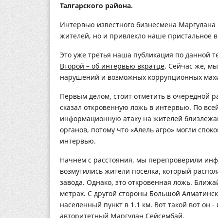
Талгарского района.
Интервью известного бизнесмена Маргулана
жителей, но и привлекло наше пристальное 
Это уже третья наша публикация по данной т
Второй – об интервью вкратце
. Сейчас же, м
нарушений и возможных коррупционных мах
Первым делом, стоит отметить в очередной ра
сказал откровенную ложь в интервью. По все
информационную атаку на жителей близлежа
органов, потому что «Алель агро» могли споко
интервью.
Начнем с расстояния, мы перепроверили инф
возмутились жители поселка, который распола
завода. Однако, это откровенная ложь. Ближ
метрах. С другой стороны Большой Алматински
населенный пункт в 1.1 км. Вот такой вот он 
авторитетный Маргулан Сейсембай.