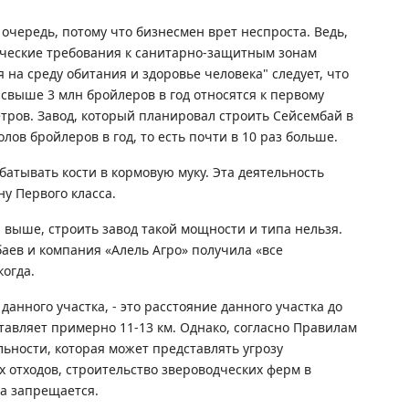
7 а
 очередь, потому что бизнесмен врет неспроста. Ведь,
Он
ческие требования к санитарно-защитным зонам
ле
на среду обитания и здоровье человека" следует, что
7 а
выше 3 млн бройлеров в год относятся к первому
етров. Завод, который планировал строить Сейсембай в
В 
лов бройлеров в год, то есть почти в 10 раз больше.
ст
батывать кости в кормовую муку. Эта деятельность
30
у Первого класса.
7 а
и выше, строить завод такой мощности и типа нельзя.
Жи
баев и компания «Алель Агро» получила «все
см
огда.
кв
анного участка, - это расстояние данного участка до
7 а
тавляет примерно 11-13 км. Однако, согласно Правилам
В 
ьности, которая может представлять угрозу
пр
 отходов, строительство звероводческих ферм в
по
ма запрещается.