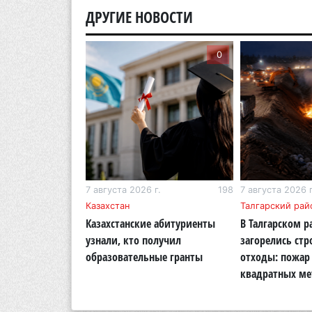
ДРУГИЕ НОВОСТИ
0
0
г.
283
7 августа 2026 г.
198
7 августа 2026 г
бласть
Казахстан
Талгарский рай
тигр вновь
Казахстанские абитуриенты
В Талгарском р
кую природу
узнали, кто получил
загорелись ст
области
образовательные гранты
отходы: пожар 
квадратных ме