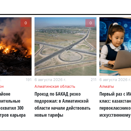
По
по
0
0
6 а
Ми
во
5 а
Ка
Аз
5 а
.
191
6 августа 2026 г.
211
6 августа 2026 г
он
Алматинская область
Алматы
Ка
айоне
Проезд по БАКАД резко
Первый раз с И
эк
роительные
подорожал: в Алматинской
класс: казахста
пи
охватил 300
области начали действовать
первокласснико
5 а
тров карьера
новые тарифы
искусственному
Ту