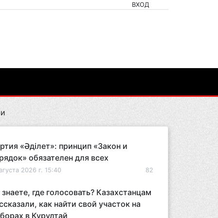
ВХОД
ти
ртия «Әділет»: принцип «Закон и
рядок» обязателен для всех
вгуста 2026 г. 15:40
82
 знаете, где голосовать? Казахстанцам
ссказали, как найти свой участок на
борах в Курултай