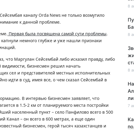
8 а
 Сейсембая каналу
Orda
News
не только возмутило
Пу
внимание к данной проблеме.
Ба
еме.
Первая была посвящена самой сути проблемы
.
8 а
ы капнули немного глубже и уже нашли признаки
инаций.
Зв
жи
з, что Маргулан Сейсембай либо исказил правду, либо
ст
й видимости, бизнесмен решил начать
8 а
щих сел и представителей местных исполнительных
йно идти в суд, имея все, о чем сказал Сейсембай в
На
Ал
ли
ормацию. В интервью бизнесмен заявляет, что
гается в 1.5-2 км от планируемого места постройки
7 а
айший населенный пункт – село Панфилово всего в 500
й Канал – он всего в 600 метрах, а еще один
Ка
- известный бизнесмен, герой тысяч казахстанцев и
по