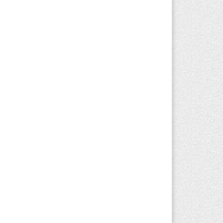
вгуста 2026 г. 17:04
153
оезд по БАКАД резко подорожал: в
матинской области начали
йствовать новые тарифы
вгуста 2026 г. 14:36
211
льнейшие дзюдоисты мира приехали
 сборы в Алматинскую область
вгуста 2026 г. 12:12
175
рвый раз с ИИ в первый класс:
захстанских первоклассников начнут
ить искусственному интеллекту
вгуста 2026 г. 10:47
173
захстанцы назвали доход, при котором
 считают себя бедными
вгуста 2026 г. 09:52
162