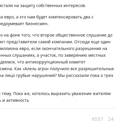
6 а
стали на защиту собственных интересов.
Пр
а евро, а кто нам будет компенсировать два с
Ал
 недоумевает бизнесмен.
де
о на фоне того, что второе общественное слушание до
6 а
гают представители самой компании. Отсюда еще один
 миллиона евро, если окончательного разрешения на
Си
енных слушаниях, а участок, по заверению местных
на
адеемся, что антикоррупционный комитет
6 а
смена. Как «Алель агро» получило все разрешительные
 на лицо грубые нарушения? Мы рассказали пока о трех
Пе
ка
уч
тему. Пока же, хотелось выразить уважение жителям
6 а
ь и активность
Ка
6557
24
не
6 а