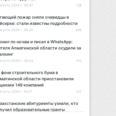
вгуста 2026 г. 09:47
138
гающий пожар сняли очевидцы в
йсерке: стали известны подробности
вгуста 2026 г. 08:32
206
онил по ночам и писал в WhatsApp:
теля Алматинской области осудили за
алкинг
вгуста 2026 г. 08:04
150
 фоне строительного бума в
матинской области приостановили
цензии 149 компаний
вгуста 2026 г. 16:57
142
захстанские абитуриенты узнали, кто
лучил образовательные гранты