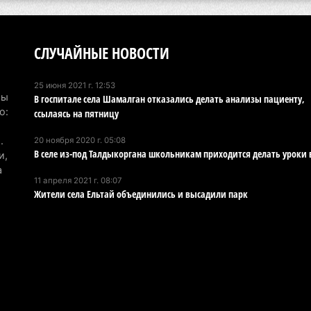
эв
об
5 а
СЛУЧАЙНЫЕ НОВОСТИ
Хо
25 июня 2021 г. 12:53
ре
Мы
В госпитале села Шамалган отказались делать анализы пациенту,
сп
о:
ссылаясь на пятницу
5 а
.
20 ноября 2020 г. 05:08
В селе из-под Талдыкоргана школьникам приходится делать уроки 
В 
и,
а
пр
11 апреля 2021 г. 08:07
и 
Жители села Ельтай объединились и высадили парк
5 а
В 
ди
4 а
Па