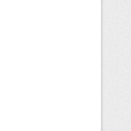
вгуста 2026 г. 15:24
198
копациентов в Алматинской области
чат в морских контейнерах
вгуста 2026 г. 11:24
162
Талгарском районе загорелись
роительные отходы: пожар охватил
0 квадратных метров карьера
вгуста 2026 г. 09:52
191
тели Алматы и Алматинской области
огут увидеть долги своего дома в
итанциях за свет
вгуста 2026 г. 06:28
252
Алматинской области отменили
иговор за наркотики из-за того, что
дсудимому не дали последнее слово