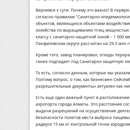
Вернемся к сути. Почему это важно? В первую
согласно правилам "Санитарно-эпидемиологи
объектов, являющихся объектами воздействия 
хозяйства по выращиванию птиц мощностью с
классу с санитарно-защитной зоной – 1 000 м
Панфиловском округе рассчитан на 29.5 млн го
Кроме того, завод планировал, отходы перера
также подпадает под Санитарно защитную зон
То есть, согласно данным, которые мы указал
Поэтому вопрос, о том, как бизнесмен Сейсем
разрешительные документы» актуален как ник
Есть еще один важный пункт в расположении д
аэропорта города Алматы. Это расстояние сос
выдачи разрешений на осуществление деятел
безопасности полетов места выброса пищевых
радиусе 15 км от контрольной точки аэродро