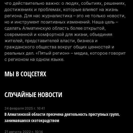
7 августа 2026 г. 06:28
268
что действительно важно: о людях, событиях, решениях,
достижениях и проблемах, которые влияют на жизнь
В Алматинской области отменили приговор за
региона. Для нас журналистика – это не только новости,
но и инструмент позитивных изменений. Наша цель –
наркотики из-за того, что подсудимому не дали
сделать Алматинскую область более открытой,
последнее слово
современной и комфортной для жизни, объединяя
6 августа 2026 г. 17:04
162
жителей, представителей власти, бизнеса и
гражданского общества вокруг общих ценностей и
Проезд по БАКАД резко подорожал: в
реальных дел. «Пятый регион» – медиа, которое говорит
Алматинской области начали действовать новые
с регионом на одном языке.
тарифы
МЫ В СОЦСЕТЯХ
6 августа 2026 г. 14:36
233
Сильнейшие дзюдоисты мира приехали на
СЛУЧАЙНЫЕ НОВОСТИ
сборы в Алматинскую область
6 августа 2026 г. 12:12
190
24 февраля 2025 г. 16:41
В Алматинской области пресечена деятельность преступных групп,
Первый раз с ИИ в первый класс: казахстанских
занимавшихся скотокрадством
первоклассников начнут учить искусственному
интеллекту
21 августа 2022 г. 10:14