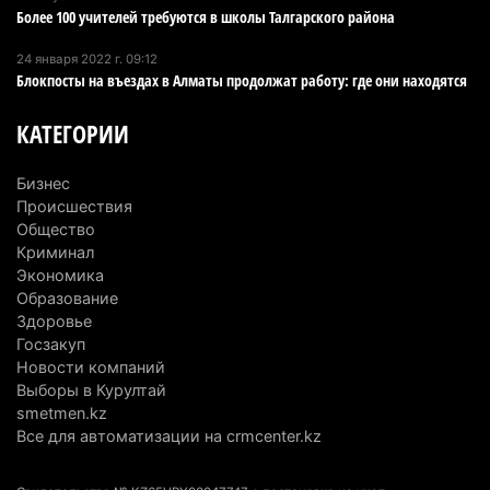
6 августа 2026 г. 10:47
190
Более 100 учителей требуются в школы Талгарского района
24 января 2022 г. 09:12
Казахстанцы назвали доход, при котором не
Блокпосты на въездах в Алматы продолжат работу: где они находятся
считают себя бедными
6 августа 2026 г. 09:52
176
КАТЕГОРИИ
Пожар в Аксайском ущелье под Алматы
Бизнес
полностью ликвидирован спустя три дня
Происшествия
6 августа 2026 г. 08:51
248
Общество
Криминал
Минэкологии опровергло фото тигра возле села
Экономика
в Алматинской области
Образование
Здоровье
5 августа 2026 г. 17:06
222
Госзакуп
Новости компаний
Казахстан стал лидером Центральной Азии в
Выборы в Курултай
мировом рейтинге благополучия
smetmen.kz
5 августа 2026 г. 13:55
291
Все для автоматизации на crmcenter.kz
Казахстан может начать выпуск экологичного