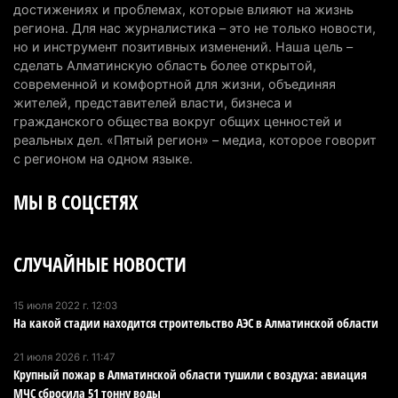
достижениях и проблемах, которые влияют на жизнь
Проезд по БАКАД резко подорожал: в
региона. Для нас журналистика – это не только новости,
но и инструмент позитивных изменений. Наша цель –
Алматинской области начали действовать новые
сделать Алматинскую область более открытой,
тарифы
современной и комфортной для жизни, объединяя
6 августа 2026 г. 14:36
230
жителей, представителей власти, бизнеса и
гражданского общества вокруг общих ценностей и
Сильнейшие дзюдоисты мира приехали на
реальных дел. «Пятый регион» – медиа, которое говорит
сборы в Алматинскую область
с регионом на одном языке.
6 августа 2026 г. 12:12
189
МЫ В СОЦСЕТЯХ
Первый раз с ИИ в первый класс: казахстанских
первоклассников начнут учить искусственному
СЛУЧАЙНЫЕ НОВОСТИ
интеллекту
6 августа 2026 г. 10:47
189
15 июля 2022 г. 12:03
На какой стадии находится строительство АЭС в Алматинской области
Казахстанцы назвали доход, при котором не
считают себя бедными
21 июля 2026 г. 11:47
6 августа 2026 г. 09:52
175
Крупный пожар в Алматинской области тушили с воздуха: авиация
МЧС сбросила 51 тонну воды