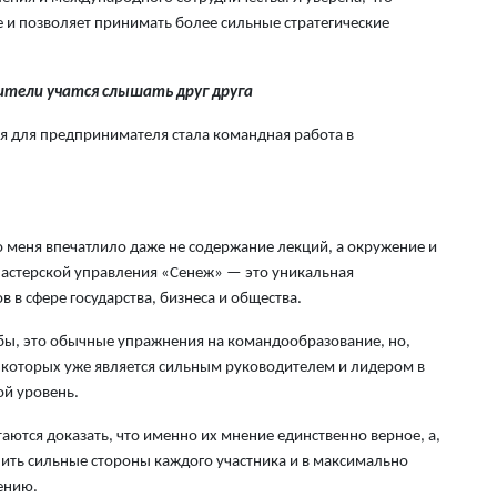
3 а
и позволяет принимать более сильные стратегические
Кы
ители учатся слышать друг друга
те
эт
я для предпринимателя стала командная работа в
3 а
На
пр
о меня впечатлило даже не содержание лекций, а окружение и
3 а
Мастерской управления «Сенеж» — это уникальная
 в сфере государства, бизнеса и общества.
В 
му
 бы, это обычные упражнения на командообразование, но,
3 а
з которых уже является сильным руководителем и лидером в
ой уровень.
аются доказать, что именно их мнение единственно верное, а,
нить сильные стороны каждого участника и в максимально
ению.