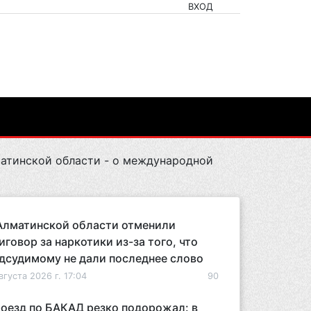
ВХОД
атинской области - о международной
Алматинской области отменили
иговор за наркотики из-за того, что
дсудимому не дали последнее слово
вгуста 2026 г. 17:04
90
оезд по БАКАД резко подорожал: в