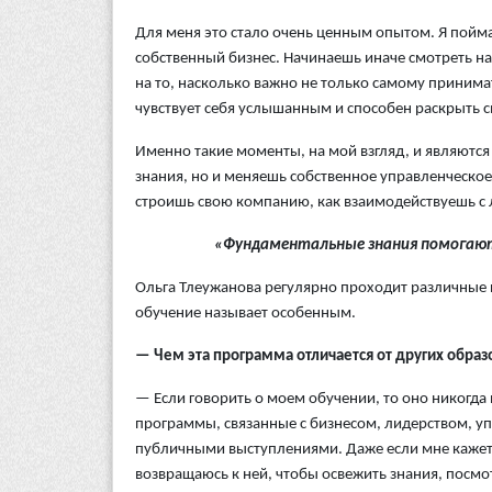
Для меня это стало очень ценным опытом. Я пойм
собственный бизнес. Начинаешь иначе смотреть н
на то, насколько важно не только самому принима
чувствует себя услышанным и способен раскрыть с
Именно такие моменты, на мой взгляд, и являютс
знания, но и меняешь собственное управленческое
строишь свою компанию, как взаимодействуешь с 
«Фундаментальные знания помогают
Ольга Тлеужанова регулярно проходит различны
обучение называет особенным.
— Чем эта программа отличается от других обра
— Если говорить о моем обучении, то оно никогда
программы, связанные с бизнесом, лидерством, 
публичными выступлениями. Даже если мне кажется
возвращаюсь к ней, чтобы освежить знания, посмо