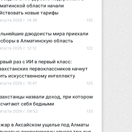
матинской области начали
йствовать новые тарифы
вгуста 2026 г. 14:36
135
льнейшие дзюдоисты мира приехали
 сборы в Алматинскую область
вгуста 2026 г. 12:12
122
рвый раз с ИИ в первый класс:
захстанских первоклассников начнут
ить искусственному интеллекту
вгуста 2026 г. 10:47
125
захстанцы назвали доход, при котором
 считают себя бедными
вгуста 2026 г. 09:52
133
жар в Аксайском ущелье под Алматы
лностью ликвидирован спустя три дня