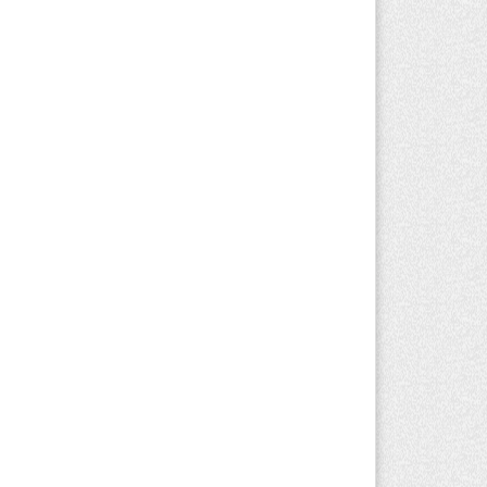
вгуста 2026 г. 15:11
155
Алматинской области назначили
вого председателя административного
да
вгуста 2026 г. 14:29
127
Алматинской области второй день не
гут потушить пожар в Аксайском
елье
вгуста 2026 г. 13:02
204
Алматы приостановили лицензии 350
роительным компаниям
вгуста 2026 г. 12:06
230
команде акима Алатау новое
значение: кто возглавил аппарат
рода