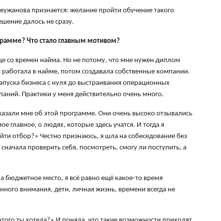
5 а
леужанова признается: желание пройти обучение такого
шение далось не сразу.
Хо
ре
грамме? Что стало главным мотивом?
сп
ще со времен найма. Но не потому, что мне нужен диплом
5 а
ла работала в найме, потом создавала собственные компании.
В 
 запуска бизнеса с нуля до выстраивания операционных
пр
паний. Практики у меня действительно очень много.
и 
азали мне об этой программе. Они очень высоко отзывались
5 а
ое главное, о людях, которые здесь учатся. И тогда я
ти отбор?» Честно признаюсь, я шла на собеседование без
В 
 сначала проверить себя, посмотреть, смогу ли поступить, а
ди
4 а
 бюджетное место, я всё равно ещё какое-то время
Па
нного внимания, дети, личная жизнь, времени всегда не
ун
но
 этого ты хотела?» И поняла, что такие возможности приходят