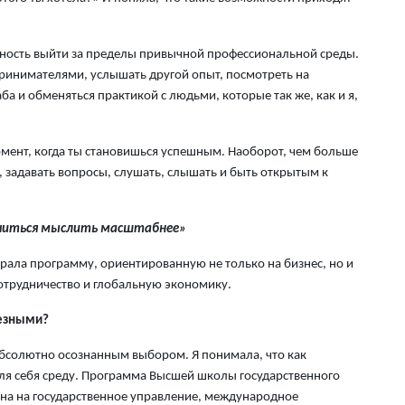
4 а
В 
ожность выйти за пределы привычной профессиональной среды.
но
ринимателями, услышать другой опыт, посмотреть на
су
а и обменяться практикой с людьми, которые так же, как и я,
4 а
момент, когда ты становишься успешным. Наоборот, чем больше
В 
, задавать вопросы, слушать, слышать и быть открытым к
мо
ущ
4 а
учиться мыслить масштабнее»
В 
рала программу, ориентированную не только на бизнес, но и
ст
отрудничество и глобальную экономику.
4 а
лезными?
В 
бсолютно осознанным выбором. Я понимала, что как
на
ля себя среду. Программа Высшей школы государственного
го
на на государственное управление, международное