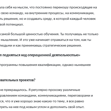
ала себя на мысли, что постоянно переношу происходящее на
а свою команду, на внутренние процессы, на коммуникации,
ть решения, но и создавать среду, в которой каждый человек
вой потенциал.
я самой большой ценностью обучения. Ты получаешь не только
 мышление. И это уже начинает отражаться на том, как ты
людьми и как принимаешь стратегические решения.
 подняться над операционной деятельностью»
е программы повышения квалификации, однако нынешнее
зовательных проектов?
 не прекращалось. Я регулярно прохожу различные
управлением командами, коммуникациями, переговорами и
, что я уже хорошо знаю какую-то тему, я все равно
треть на нее под новым углом и дополнить свой опыт.