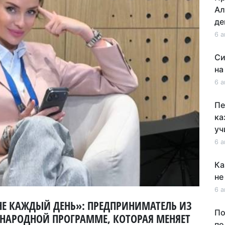
Ал
де
6 а
Си
на
6 а
Пе
ка
уч
6 а
Ка
не
6 а
НЕ КАЖДЫЙ ДЕНЬ»: ПРЕДПРИНИМАТЕЛЬ ИЗ
По
НАРОДНОЙ ПРОГРАММЕ, КОТОРАЯ МЕНЯЕТ
по