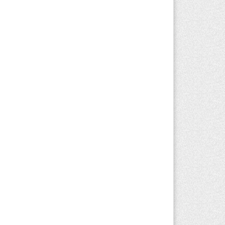
вгуста 2026 г. 16:16
254
ргызстан обогнал Казахстан по
мпам роста сельского хозяйства. Что
о значит для Алматинской области
вгуста 2026 г. 15:43
156
 выборах в Курултай можно будет
оголосовать «Против всех»
вгуста 2026 г. 13:51
312
Конаеве появится завод по переработке
сора за 11 млрд тенге
вгуста 2026 г. 13:21
161