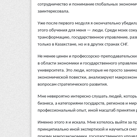
сотрудничество и понимание глобальных экономич
заинтересовала.
Уже после первого модуля я окончательно убедил
этого обучения для меня — люди. Среди моих сок
трансформацию, государственное управление, раз
только в Казахстане, но и в других странах СНГ.
Не менее ценен и профессорско-преподавательски
в области экономики и государственного управлен
университета. Это люди, которые не просто заним
экономической повестки, анализируют макроэконо
вопросам стратегического развития.
Мне невероятно интересно слушать людей, которы
бизнеса, а категориями государств, регионов и м
профессиональный опыт, иной масштаб принятия р
Именно этого я и искала. Мне хотелось выйти за 
принципиально иной экспертизой и научиться смот
призму макроэкономики, государственного управл