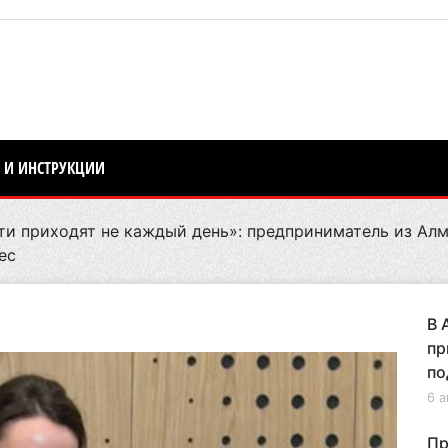
 И ИНСТРУКЦИИ
и приходят не каждый день»: предприниматель из Алм
ес
В 
пр
по
6 а
Пр