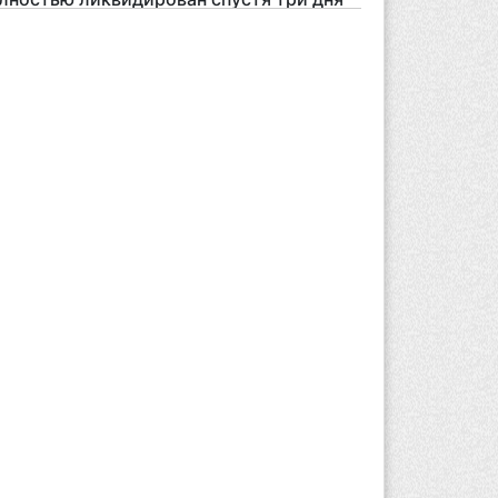
вгуста 2026 г. 08:51
165
нэкологии опровергло фото тигра
зле села в Алматинской области
вгуста 2026 г. 17:06
180
захстан стал лидером Центральной
ии в мировом рейтинге благополучия
вгуста 2026 г. 13:55
240
захстан может начать выпуск
ологичного топлива для самолетов:
лотный проект запустят в Алатау
вгуста 2026 г. 12:32
180
риста с тяжелыми травмами
акуировали в горах Алматинской
ласти после камнепада