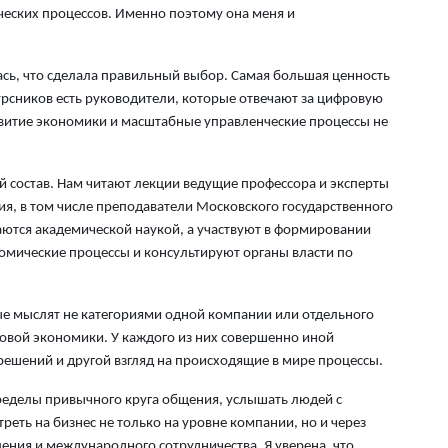
4 а
еских процессов. Именно поэтому она меня и
Вы
ась, что сделала правильный выбор. Самая большая ценность
об
урсников есть руководители, которые отвечают за цифровую
бо
витие экономики и масштабные управленческие процессы не
4 а
«О
й состав. Нам читают лекции ведущие профессора и эксперты
пр
ия, в том числе преподаватели Московского государственного
пр
аются академической наукой, а участвуют в формировании
ди
мические процессы и консультируют органы власти по
3 а
е мыслят не категориями одной компании или отдельного
Со
ировой экономики. У каждого из них совершенно иной
че
ешений и другой взгляд на происходящие в мире процессы.
3 а
пределы привычного круга общения, услышать людей с
Сп
реть на бизнес не только на уровне компании, но и через
ди
ения и международного сотрудничества. Я уверена, что