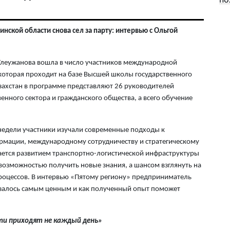
6 а
ской области снова сел за парту: интервью с Ольгой
Ми
во
5 а
Тлеужанова вошла в число участников международной
оторая проходит на базе Высшей школы государственного
Ка
захстан в программе представляют 26 руководителей
Аз
венного сектора и гражданского общества, а всего обучение
5 а
недели участники изучали современные подходы к
Ка
рмации, международному сотрудничеству и стратегическому
эк
ается развитием транспортно-логистической инфраструктуры
пи
возможностью получить новые знания, а шансом взглянуть на
5 а
роцессов. В интервью «Пятому региону» предприниматель
казалось самым ценным и как полученный опыт поможет
Ту
эв
об
ти приходят не каждый день»