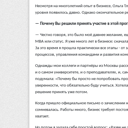
Несмотря на многолетний опыт в бизнесе, Ольга Т
уровня появилось давно. Однако окончательное ре
— Почему Вы решили принять участие в этой про
— Честно говоря, это было моё давнее желание, е
MBA или статус. Я уже много лет в бизнесе: снача
За это время я прошла практически все этапы - от
процессов, управления командами и развития ком
Однажды мои коллеги и партнёры из Москвы расск
и о самом университете, и о преподавателях, и, сам
подумала: «Почему бы просто не попробовать прой
уверенности, что обязательно буду учиться. Хотела
решение принять уже потом.
Когда пришло официальное письмо о зачислении на
сомневалась. Работы много, бизнес требует постоя
хватает.
Но потом я задала себе простой вопрос: «Разве не