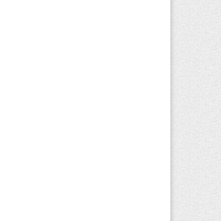
вгуста 2026 г. 11:40
146
боры в Курултай: Алматинская
ласть вошла в число регионов с самым
льшим количеством избирателей
вгуста 2026 г. 09:09
192
т экспорта сырья - к сложным
оизводствам»: партия «Әділет»
едставила в Актобе план
версификации
вгуста 2026 г. 20:46
158
лдат-срочник выпал из окна
твертого этажа казармы в Конаеве
вгуста 2026 г. 18:08
178
устя 78 лет тигр вновь вернулся в
кую природу Алматинской области