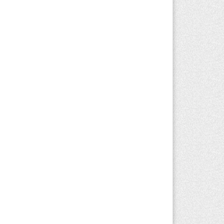
вгуста 2026 г. 11:23
151
зяина собак, едва не загрызших
бенка в Алматинской области, судят
устя год после трагедии
вгуста 2026 г. 09:17
141
Алматинской области запустят
оизводство катеров для Formula-1 H2O
откроют академию пилотов
вгуста 2026 г. 08:29
169
Alatau City Authority назначили нового
ректора по коммуникациям
вгуста 2026 г. 20:22
89
ртия «Әділет» предложила превратить
иверситеты в центры технологий и
вых рабочих мест