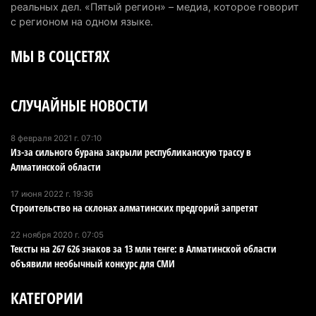
первоклассников начнут учить искусственному
реальных дел. «Пятый регион» – медиа, которое говорит
интеллекту
с регионом на одном языке.
6 августа 2026 г. 10:47
188
МЫ В СОЦСЕТЯХ
Казахстанцы назвали доход, при котором не
считают себя бедными
СЛУЧАЙНЫЕ НОВОСТИ
6 августа 2026 г. 09:52
174
Пожар в Аксайском ущелье под Алматы
8 февраля 2021 г. 07:10
Из-за сильного бурана закрыли республиканскую трассу в
полностью ликвидирован спустя три дня
Алматинской области
6 августа 2026 г. 08:51
247
17 июня 2022 г. 19:36
Минэкологии опровергло фото тигра возле села
Строительство на склонах алматинских предгорий запретят
в Алматинской области
22 ноября 2020 г. 07:05
5 августа 2026 г. 17:06
221
Тексты на 267 626 знаков за 13 млн тенге: в Алматинской области
объявили необычный конкурс для СМИ
Казахстан стал лидером Центральной Азии в
мировом рейтинге благополучия
КАТЕГОРИИ
5 августа 2026 г. 13:55
288