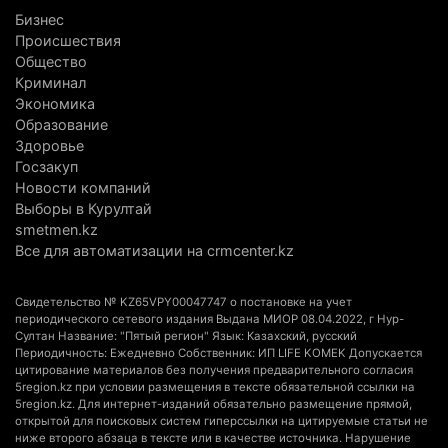
Бизнес
Казахстан может начать выпуск экологичного
Происшествия
топлива для самолетов: пилотный проект
Общество
запустят в Алатау
Криминал
Экономика
5 августа 2026 г. 12:32
223
Образование
Здоровье
Туриста с тяжелыми травмами эвакуировали в
Госзакуп
горах Алматинской области после камнепада
Новости компаний
5 августа 2026 г. 11:23
188
Выборы в Курултай
smetmen.kz
Хозяина собак, едва не загрызших ребенка в
Все для автоматизации на crmcenter.kz
Алматинской области, судят спустя год после
трагедии
Свидетельство № KZ65VPY00047747 о постановке на учет
5 августа 2026 г. 09:17
181
периодического сетевого издания Выдана МИОР 08.04.2022, г Нур-
Султан Название: "Пятый регион" Язык: Казахский, русский
Периодичность: Ежедневно Собственник: ИП LIFE KOMEK Допускается
В Алматинской области запустят производство
цитирование материалов без получения предварительного согласия
катеров для Formula-1 H2O и откроют академию
5region.kz при условии размещения в тексте обязательной ссылки на
5region.kz. Для интернет-изданий обязательно размещение прямой,
пилотов
открытой для поисковых систем гиперссылки на цитируемые статьи не
5 августа 2026 г. 08:29
209
ниже второго абзаца в тексте или в качестве источника. Нарушение