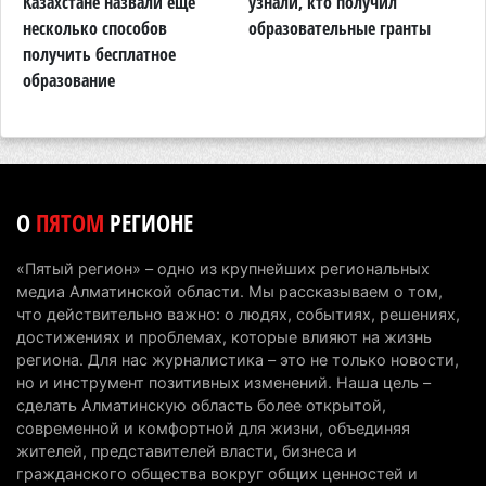
м
Казахстане назвали еще
узнали, кто получил
з
увидеть долги своего дома в квитанциях за свет
несколько способов
образовательные гранты
о
получить бесплатное
к
7 августа 2026 г. 06:28
266
образование
В Алматинской области отменили приговор за
наркотики из-за того, что подсудимому не дали
последнее слово
6 августа 2026 г. 17:04
159
О
ПЯТОМ
РЕГИОНЕ
Проезд по БАКАД резко подорожал: в
Алматинской области начали действовать новые
«Пятый регион» – одно из крупнейших региональных
тарифы
медиа Алматинской области. Мы рассказываем о том,
6 августа 2026 г. 14:36
229
что действительно важно: о людях, событиях, решениях,
достижениях и проблемах, которые влияют на жизнь
Сильнейшие дзюдоисты мира приехали на
региона. Для нас журналистика – это не только новости,
но и инструмент позитивных изменений. Наша цель –
сборы в Алматинскую область
сделать Алматинскую область более открытой,
6 августа 2026 г. 12:12
188
современной и комфортной для жизни, объединяя
жителей, представителей власти, бизнеса и
Первый раз с ИИ в первый класс: казахстанских
гражданского общества вокруг общих ценностей и