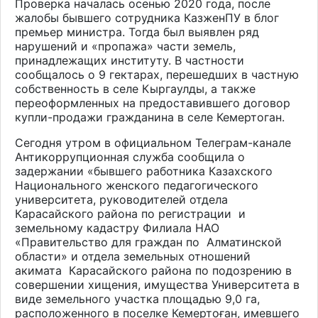
Проверка началась осенью 2020 года, после
жалобы бывшего сотрудника КазженПУ в блог
премьер министра. Тогда был выявлен ряд
нарушений и «пропажа» части земель,
принадлежащих институту. В частности
сообщалось о 9 гектарах, перешедших в частную
собственность в селе Кыргаулды, а также
переоформленных на предоставившего договор
купли-продажи гражданина в селе Кемертоган.
Сегодня утром в официальном Телеграм-канале
Антикоррупционная служба сообщила о
задержании «
бывш
его
работник
а
Казахского
Национального женского педагогического
университета, руководителей отдела
Карасайского района по регистрации и
земельному кадастру Филиала НАО
«Правительство для граждан по Алматинской
области» и отдела земельных отношений
акимата Карасайского района по подозрению в
совершении хищения, имущества Университета в
виде земельного участка площадью 9,0 га,
расположенного в поселке Кемертоған, имевшего