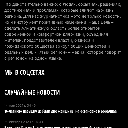
5 августа 2026 г. 09:17
152
что действительно важно: о людях, событиях, решениях,
достижениях и проблемах, которые влияют на жизнь
В Алматинской области запустят производство
региона. Для нас журналистика – это не только новости,
но и инструмент позитивных изменений. Наша цель –
катеров для Formula-1 H2O и откроют академию
сделать Алматинскую область более открытой,
пилотов
современной и комфортной для жизни, объединяя
5 августа 2026 г. 08:29
176
жителей, представителей власти, бизнеса и
гражданского общества вокруг общих ценностей и
В Alatau City Authority назначили нового
реальных дел. «Пятый регион» – медиа, которое говорит
директора по коммуникациям
с регионом на одном языке.
4 августа 2026 г. 20:22
98
МЫ В СОЦСЕТЯХ
Партия «Әділет» предложила превратить
университеты в центры технологий и новых
СЛУЧАЙНЫЕ НОВОСТИ
рабочих мест
4 августа 2026 г. 15:11
161
14 мая 2021 г. 04:46
16-летнюю девушку избили две женщины на остановке в Боралдае
В Алматинской области назначили нового
председателя административного суда
29 октября 2020 г. 07:41
4 августа 2026 г. 14:29
139
В поселке Отеген Батыр люди почти неделю живут без отопления