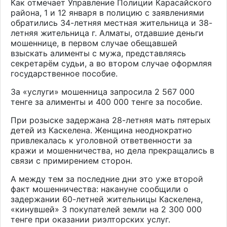
Как отмечает Управление Полиции Карасайского
района,
1 и 12 января
в полицию с
заявлениями
обратились 34-летняя местная жительница и 38-
летняя жительница г. Алматы,
отдавшие деньги
мошеннице, в первом случае обещавшей
взыскать алименты с мужа, представляясь
секретарём судьи,
а во втором случае оформляя
государственное пособие.
За «услуги» мошенница запросила 2 567 000
тенге за алименты и 400 000 тенге за пособие.
При розыске задержана 28-летняя мать пятерых
детей из Каскелена. Женщина неоднократно
привлекалась к уголовной ответвенности за
кражи и мошенничества, но дела прекращались в
связи с примирением сторон
.
А между тем за последние дни это уже второй
факт мошенничества: накануне сообщили о
задержа
нии
60-летней жительницы Каскелен
а,
«кинувшей» 3 покупателей земли на 2 300 000
тенге при оказании риэлторских услуг.