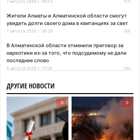
7 августа 2026 г. 09:52
154
Жители Алматы и Алматинской области смогут
увидеть долги своего дома в квитанциях за свет
7 августа 2026 г. 06:28
188
В Алматинской области отменили приговор за
наркотики из-за того, что подсудимому не дали
последнее слово
6 августа 2026 г. 17:04
144
Проезд по БАКАД резко подорожал: в
ДРУГИЕ НОВОСТИ
Алматинской области начали действовать новые
тарифы
0
0
6 августа 2026 г. 14:36
193
Сильнейшие дзюдоисты мира приехали на
сборы в Алматинскую область
6 августа 2026 г. 12:12
155