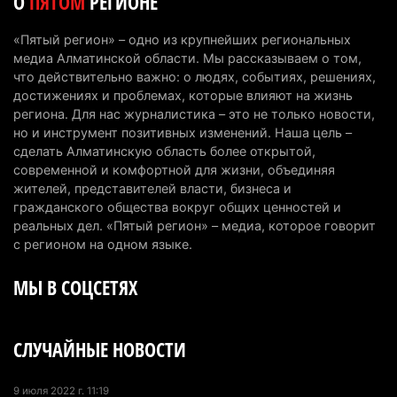
О
ПЯТОМ
РЕГИОНЕ
мировом рейтинге благополучия
5 августа 2026 г. 13:55
258
«Пятый регион» – одно из крупнейших региональных
медиа Алматинской области. Мы рассказываем о том,
Казахстан может начать выпуск экологичного
что действительно важно: о людях, событиях, решениях,
топлива для самолетов: пилотный проект
достижениях и проблемах, которые влияют на жизнь
запустят в Алатау
региона. Для нас журналистика – это не только новости,
но и инструмент позитивных изменений. Наша цель –
5 августа 2026 г. 12:32
191
сделать Алматинскую область более открытой,
современной и комфортной для жизни, объединяя
Туриста с тяжелыми травмами эвакуировали в
жителей, представителей власти, бизнеса и
горах Алматинской области после камнепада
гражданского общества вокруг общих ценностей и
5 августа 2026 г. 11:23
162
реальных дел. «Пятый регион» – медиа, которое говорит
с регионом на одном языке.
Хозяина собак, едва не загрызших ребенка в
МЫ В СОЦСЕТЯХ
Алматинской области, судят спустя год после
трагедии
5 августа 2026 г. 09:17
161
СЛУЧАЙНЫЕ НОВОСТИ
В Алматинской области запустят производство
катеров для Formula-1 H2O и откроют академию
9 июля 2022 г. 11:19